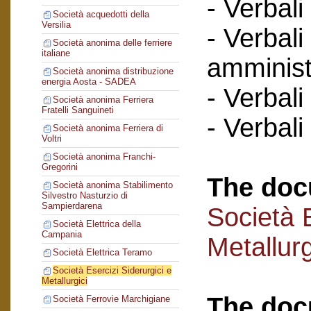
- Verbali
Società acquedotti della
Versilia
- Verbali
Società anonima delle ferriere
italiane
amminist
Società anonima distribuzione
energia Aosta - SADEA
- Verbali
Società anonima Ferriera
Fratelli Sanguineti
- Verbali
Società anonima Ferriera di
Voltri
Società anonima Franchi-
Gregorini
The doc
Società anonima Stabilimento
Silvestro Nasturzio di
Sampierdarena
Società E
Società Elettrica della
Campania
Metallurg
Società Elettrica Teramo
Società Esercizi Siderurgici e
Metallurgici
The doc
Società Ferrovie Marchigiane