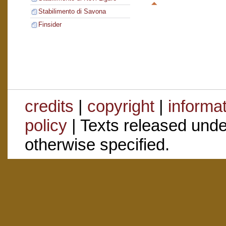
Stabilimento di Savona
Finsider
credits
|
copyright
|
informa
policy
| Texts released und
otherwise specified.