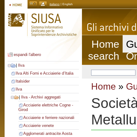
italiano
| English
Home
Gu
search
On
espandi l'albero
|
Ilva
Ilva Alti Forni e Acciaierie d’Italia
Italsider
Home
»
Gu
Ilva
|
Ilva - Archivi aggregati
Società
Acciaierie elettriche Cogne -
Girod
Metallu
Acciaierie e ferriere nazionali
Acciaierie venete
Agglomerati antracite Aosta