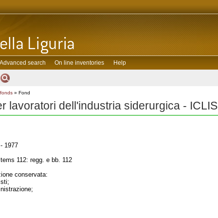
Advanced search
On line inventories
Help
 fonds
» Fond
er lavoratori dell'industria siderurgica - ICLIS
- 1977
tems 112: regg. e bb. 112
one conservata:
sti;
inistrazione;