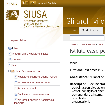
italiano
| English
Home
Guided search
espandi l'albero
Home
»
Guided search
»
List of
|
Ilva
Istituto case p
Ilva Alti Forni e Acciaierie d’Italia
Italsider
fondo
Ilva
First and last date:
1956 
|
Ilva - Archivi aggregati
Consistence:
Number of i
Acciaierie elettriche Cogne - Girod
Acciaierie e ferriere nazionali
Description:
Documentazi
- verbali assemblee azioni
Acciaierie venete
- verbali consiglio di amm
Agglomerati antracite Aosta
- corrispondenza interna;
- contabilità;
Alti forni, Fonderie e Acciaierie di
- progettazioni.
Piombino