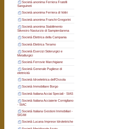
Società anonima Ferriera Fratelli
Sanguineti
Società anonima Ferriera di Voltri
Società anonima Franchi-Gregorini
Società anonima Stabilimento
Silvestro Nasturzio di Sampierdarena
Società Elettrica della Campania
Società Elettrica Teramo
Società Esercizi Siderurgici e
Metallurgici
Società Ferrovie Marchigiane
Società Generale Pugliese di
elettricità
Società Idroelettrica dell'Ossola
Società Immobiliare Borgo
Società Italiana Acciai Speciali - SIAS
Società Italiana Acciaierie Cornigliano
- SIAC
Società Italiana Gestioni Immobiliari -
SIGIM
Società Lucana Imprese Idrolettriche
Società Meridionale Azoto