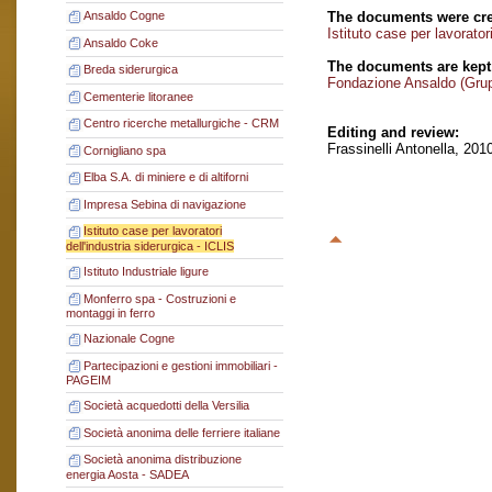
The documents were cre
Ansaldo Cogne
Istituto case per lavorator
Ansaldo Coke
The documents are kept
Breda siderurgica
Fondazione Ansaldo (Gru
Cementerie litoranee
Centro ricerche metallurgiche - CRM
Editing and review:
Frassinelli Antonella, 201
Cornigliano spa
Elba S.A. di miniere e di altiforni
Impresa Sebina di navigazione
Istituto case per lavoratori
dell'industria siderurgica - ICLIS
Istituto Industriale ligure
Monferro spa - Costruzioni e
montaggi in ferro
Nazionale Cogne
Partecipazioni e gestioni immobiliari -
PAGEIM
Società acquedotti della Versilia
Società anonima delle ferriere italiane
Società anonima distribuzione
energia Aosta - SADEA