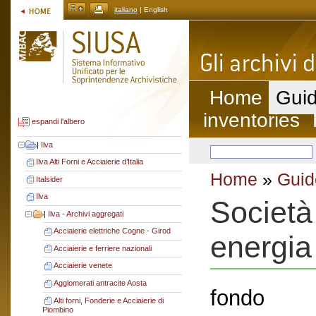
italiano
| English
Home
Guid
inventories
espandi l'albero
|
Ilva
Ilva Alti Forni e Acciaierie d’Italia
Home
»
Guid
Italsider
Ilva
Società
|
Ilva - Archivi aggregati
Acciaierie elettriche Cogne - Girod
energia
Acciaierie e ferriere nazionali
Acciaierie venete
Agglomerati antracite Aosta
fondo
Alti forni, Fonderie e Acciaierie di
Piombino