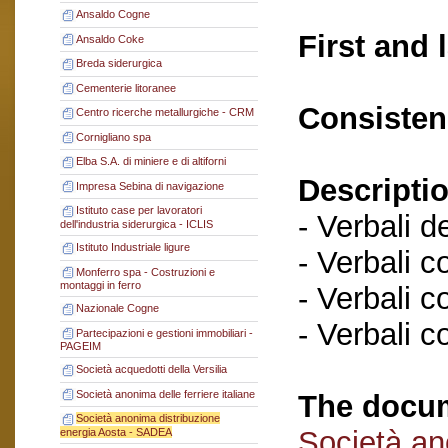
Ansaldo Cogne
First and 
Ansaldo Coke
Breda siderurgica
Cementerie litoranee
Consisten
Centro ricerche metallurgiche - CRM
Cornigliano spa
Elba S.A. di miniere e di altiforni
Descriptio
Impresa Sebina di navigazione
Istituto case per lavoratori
- Verbali d
dell'industria siderurgica - ICLIS
Istituto Industriale ligure
- Verbali c
Monferro spa - Costruzioni e
montaggi in ferro
- Verbali c
Nazionale Cogne
- Verbali c
Partecipazioni e gestioni immobiliari -
PAGEIM
Società acquedotti della Versilia
Società anonima delle ferriere italiane
The docum
Società anonima distribuzione
Società an
energia Aosta - SADEA