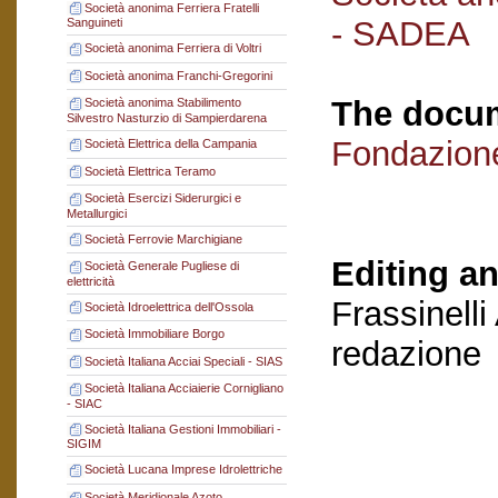
Società anonima Ferriera Fratelli
- SADEA
Sanguineti
Società anonima Ferriera di Voltri
Società anonima Franchi-Gregorini
The docum
Società anonima Stabilimento
Silvestro Nasturzio di Sampierdarena
Fondazion
Società Elettrica della Campania
Società Elettrica Teramo
Società Esercizi Siderurgici e
Metallurgici
Società Ferrovie Marchigiane
Editing an
Società Generale Pugliese di
elettricità
Frassinelli
Società Idroelettrica dell'Ossola
Società Immobiliare Borgo
redazione
Società Italiana Acciai Speciali - SIAS
Società Italiana Acciaierie Cornigliano
- SIAC
Società Italiana Gestioni Immobiliari -
SIGIM
Società Lucana Imprese Idrolettriche
Società Meridionale Azoto