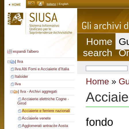
italiano
| English
Home
Gu
search
On
espandi l'albero
|
Ilva
Ilva Alti Forni e Acciaierie d’Italia
Italsider
Home
»
Gu
Ilva
|
Ilva - Archivi aggregati
Acciaie
Acciaierie elettriche Cogne -
Girod
Acciaierie e ferriere nazionali
fondo
Acciaierie venete
Agglomerati antracite Aosta