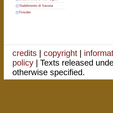
Stabilimento di Savona
Finsider
credits
|
copyright
|
informa
policy
| Texts released und
otherwise specified.