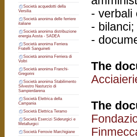
amminist
Società acquedotti della
- verbali
Versilia
Società anonima delle ferriere
- bilanci;
italiane
Società anonima distribuzione
- docume
energia Aosta - SADEA
Società anonima Ferriera
Fratelli Sanguineti
Società anonima Ferriera di
Voltri
The doc
Società anonima Franchi-
Gregorini
Acciaieri
Società anonima Stabilimento
Silvestro Nasturzio di
Sampierdarena
Società Elettrica della
The doc
Campania
Società Elettrica Teramo
Fondazi
Società Esercizi Siderurgici e
Metallurgici
Finmecc
Società Ferrovie Marchigiane