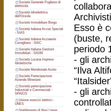
Società Generale Pugliese di
collabor
elettricità
Società Idroelettrica
Archivist
dell'Ossola
Società Immobiliare Borgo
Esso è co
Società Italiana Acciai Speciali
- SIAS
(buste, r
Società Italiana Acciaierie
Cornigliano - SIAC
periodo 
Società Italiana Gestioni
Immobiliari - SIGIM
- gli arc
Società Lucana Imprese
Idrolettriche
“Ilva Alti
Società Meridionale Azoto
Società Partecipazione
“Italsider
Aziende Minerarie
Società partecipazione
- gli arch
Industriali e Commerciali -
SPAICO
controlla
Unione esercizi elettrici -
UNES
Stabilimento di Novi Ligure