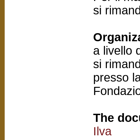
si riman
Organiz
a livello
si rimand
presso la
Fondazi
The doc
Ilva