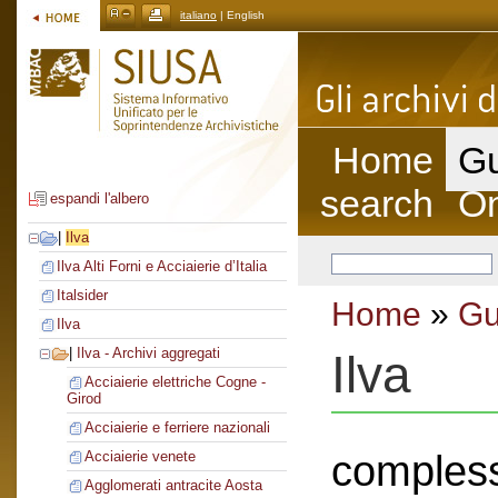
italiano
| English
Home
Gu
search
On
espandi l'albero
|
Ilva
Ilva Alti Forni e Acciaierie d’Italia
Italsider
Home
»
Gu
Ilva
|
Ilva - Archivi aggregati
Ilva
Acciaierie elettriche Cogne -
Girod
Acciaierie e ferriere nazionali
compless
Acciaierie venete
Agglomerati antracite Aosta