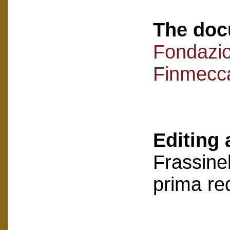
The doc
Fondazi
Finmecc
Editing 
Frassinel
prima re