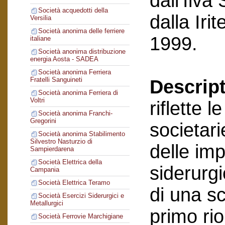
dall’Ilva
Società acquedotti della
dalla Ir
Versilia
Società anonima delle ferriere
1999.
italiane
Società anonima distribuzione
energia Aosta - SADEA
Società anonima Ferriera
Fratelli Sanguineti
Descript
Società anonima Ferriera di
Voltri
riflette 
Società anonima Franchi-
Gregorini
societari
Società anonima Stabilimento
Silvestro Nasturzio di
delle im
Sampierdarena
Società Elettrica della
siderurgi
Campania
Società Elettrica Teramo
di una sc
Società Esercizi Siderurgici e
Metallurgici
primo ri
Società Ferrovie Marchigiane