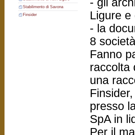
- gli arch
Stabilimento di Savona
Ligure e
Finsider
- la doc
8 società
Fanno pa
raccolta
una racc
Finsider
presso l
SpA in li
Per il ma