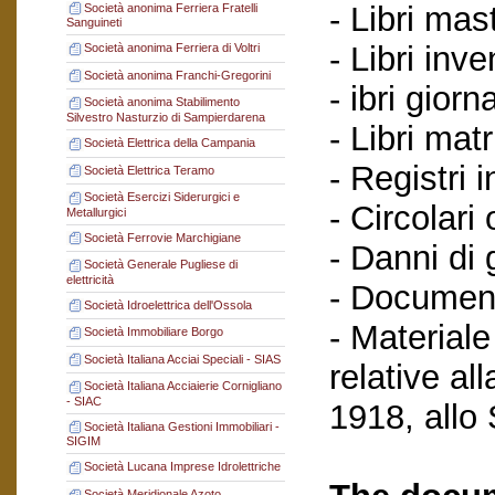
- Libri mast
Società anonima Ferriera Fratelli
Sanguineti
- Libri inve
Società anonima Ferriera di Voltri
Società anonima Franchi-Gregorini
- ibri giorn
Società anonima Stabilimento
Silvestro Nasturzio di Sampierdarena
- Libri matr
Società Elettrica della Campania
- Registri i
Società Elettrica Teramo
Società Esercizi Siderurgici e
- Circolari
Metallurgici
Società Ferrovie Marchigiane
- Danni di 
Società Generale Pugliese di
elettricità
- Document
Società Idroelettrica dell'Ossola
- Materiale
Società Immobiliare Borgo
Società Italiana Acciai Speciali - SIAS
relative al
Società Italiana Acciaierie Cornigliano
- SIAC
1918, allo
Società Italiana Gestioni Immobiliari -
SIGIM
Società Lucana Imprese Idrolettriche
Società Meridionale Azoto