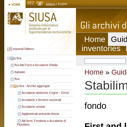
italiano
| English
Home
Guid
inventories
espandi l'albero
|
Ilva
Ilva Alti Forni e Acciaierie d’Italia
Home
»
Guid
Italsider
Ilva
Stabili
|
Ilva - Archivi aggregati
Acciaierie elettriche Cogne - Girod
Acciaierie e ferriere nazionali
fondo
Acciaierie venete
Agglomerati antracite Aosta
Alti forni, Fonderie e Acciaierie di
First and 
Piombino