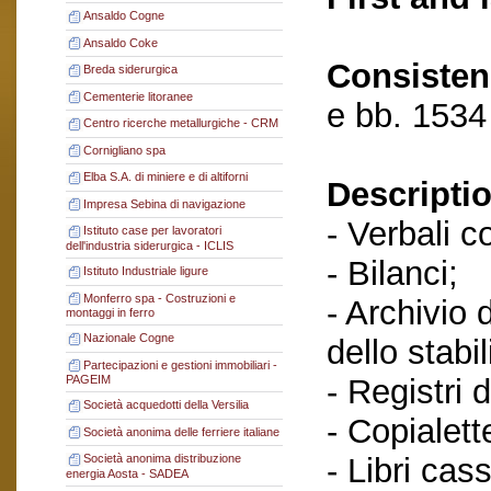
Ansaldo Cogne
Ansaldo Coke
Consisten
Breda siderurgica
Cementerie litoranee
e bb. 1534
Centro ricerche metallurgiche - CRM
Cornigliano spa
Elba S.A. di miniere e di altiforni
Descriptio
Impresa Sebina di navigazione
- Verbali c
Istituto case per lavoratori
dell'industria siderurgica - ICLIS
- Bilanci;
Istituto Industriale ligure
Monferro spa - Costruzioni e
- Archivio 
montaggi in ferro
Nazionale Cogne
dello stabi
Partecipazioni e gestioni immobiliari -
- Registri 
PAGEIM
Società acquedotti della Versilia
- Copialett
Società anonima delle ferriere italiane
- Libri cas
Società anonima distribuzione
energia Aosta - SADEA