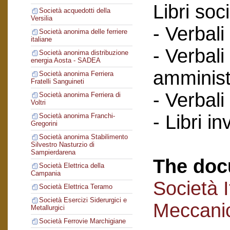
Libri soci
Società acquedotti della
Versilia
- Verbali
Società anonima delle ferriere
italiane
- Verbali
Società anonima distribuzione
energia Aosta - SADEA
amminist
Società anonima Ferriera
Fratelli Sanguineti
- Verbali
Società anonima Ferriera di
Voltri
- Libri in
Società anonima Franchi-
Gregorini
Società anonima Stabilimento
Silvestro Nasturzio di
Sampierdarena
The doc
Società Elettrica della
Campania
Società I
Società Elettrica Teramo
Società Esercizi Siderurgici e
Meccanic
Metallurgici
Società Ferrovie Marchigiane