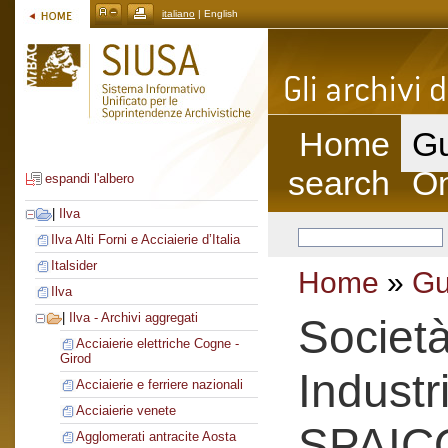
italiano
| English
Home
Gu
search
On
espandi l'albero
|
Ilva
Ilva Alti Forni e Acciaierie d’Italia
Italsider
Home
»
Gu
Ilva
|
Ilva - Archivi aggregati
Società
Acciaierie elettriche Cogne -
Girod
Industr
Acciaierie e ferriere nazionali
Acciaierie venete
SPAIC
Agglomerati antracite Aosta