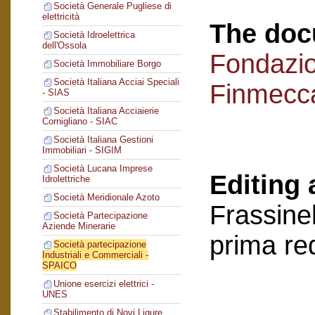
Società Generale Pugliese di
elettricità
The doc
Società Idroelettrica
dell'Ossola
Fondazi
Società Immobiliare Borgo
Società Italiana Acciai Speciali
Finmecc
- SIAS
Società Italiana Acciaierie
Cornigliano - SIAC
Società Italiana Gestioni
Immobiliari - SIGIM
Società Lucana Imprese
Editing 
Idrolettriche
Società Meridionale Azoto
Frassinel
Società Partecipazione
Aziende Minerarie
prima re
Società partecipazione
Industriali e Commerciali -
SPAICO
Unione esercizi elettrici -
UNES
Stabilimento di Novi Ligure