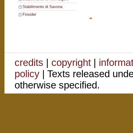
Stabilimento di Savona
Finsider
credits
|
copyright
|
informa
policy
| Texts released und
otherwise specified.