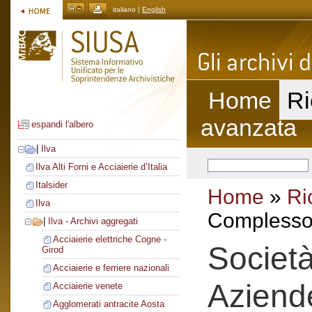
italiano |
English
Home
Ri
avanzata
espandi l'albero
|
Ilva
Ilva Alti Forni e Acciaierie d’Italia
Italsider
Home
»
Ri
Ilva
Complesso 
|
Ilva - Archivi aggregati
Acciaierie elettriche Cogne -
Societ
Girod
Acciaierie e ferriere nazionali
Aziend
Acciaierie venete
Agglomerati antracite Aosta