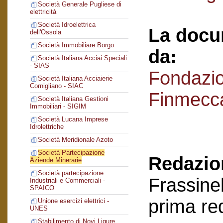
Società Generale Pugliese di
elettricità
Società Idroelettrica
La docu
dell'Ossola
Società Immobiliare Borgo
da:
Società Italiana Acciai Speciali
- SIAS
Fondazi
Società Italiana Acciaierie
Cornigliano - SIAC
Finmecc
Società Italiana Gestioni
Immobiliari - SIGIM
Società Lucana Imprese
Idrolettriche
Società Meridionale Azoto
Società Partecipazione
Redazion
Aziende Minerarie
Società partecipazione
Frassinel
Industriali e Commerciali -
SPAICO
prima re
Unione esercizi elettrici -
UNES
Stabilimento di Novi Ligure