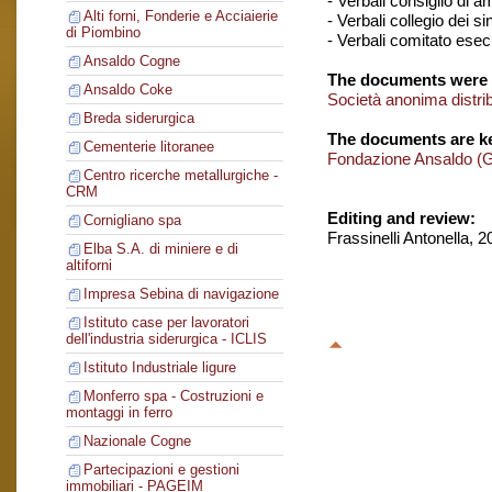
- Verbali consiglio di 
Alti forni, Fonderie e Acciaierie
- Verbali collegio dei si
di Piombino
- Verbali comitato esec
Ansaldo Cogne
The documents were 
Ansaldo Coke
Società anonima distr
Breda siderurgica
The documents are ke
Cementerie litoranee
Fondazione Ansaldo (
Centro ricerche metallurgiche -
CRM
Editing and review:
Cornigliano spa
Frassinelli Antonella, 
Elba S.A. di miniere e di
altiforni
Impresa Sebina di navigazione
Istituto case per lavoratori
dell'industria siderurgica - ICLIS
Istituto Industriale ligure
Monferro spa - Costruzioni e
montaggi in ferro
Nazionale Cogne
Partecipazioni e gestioni
immobiliari - PAGEIM