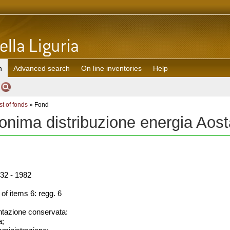
h
Advanced search
On line inventories
Help
st of fonds
» Fond
onima distribuzione energia Ao
32 - 1982
f items 6: regg. 6
azione conservata:
a;