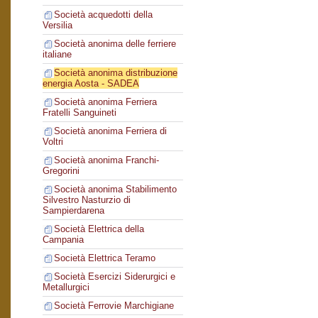
Società acquedotti della
Versilia
Società anonima delle ferriere
italiane
Società anonima distribuzione
energia Aosta - SADEA
Società anonima Ferriera
Fratelli Sanguineti
Società anonima Ferriera di
Voltri
Società anonima Franchi-
Gregorini
Società anonima Stabilimento
Silvestro Nasturzio di
Sampierdarena
Società Elettrica della
Campania
Società Elettrica Teramo
Società Esercizi Siderurgici e
Metallurgici
Società Ferrovie Marchigiane