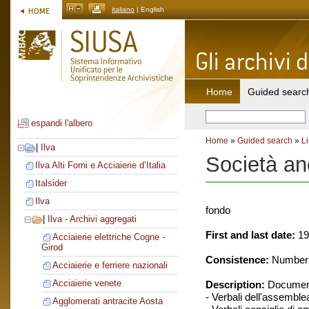
italiano
| English
Home
Guided searc
espandi l'albero
Home
»
Guided search
»
Li
|
Ilva
Società an
Ilva Alti Forni e Acciaierie d’Italia
Italsider
Ilva
fondo
|
Ilva - Archivi aggregati
First and last date:
19
Acciaierie elettriche Cogne -
Girod
Consistence:
Number o
Acciaierie e ferriere nazionali
Acciaierie venete
Description:
Document
- Verbali dell'assemble
Agglomerati antracite Aosta