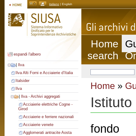
italiano
| English
Home
Gu
search
On
espandi l'albero
|
Ilva
Ilva Alti Forni e Acciaierie d’Italia
Italsider
Home
»
Gu
Ilva
|
Ilva - Archivi aggregati
Istituto
Acciaierie elettriche Cogne -
Girod
Acciaierie e ferriere nazionali
fondo
Acciaierie venete
Agglomerati antracite Aosta