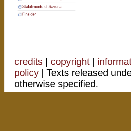
Stabilimento di Savona
Finsider
credits
|
copyright
|
informa
policy
| Texts released und
otherwise specified.