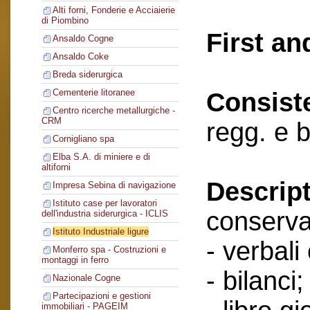
Alti forni, Fonderie e Acciaierie
di Piombino
First an
Ansaldo Cogne
Ansaldo Coke
Breda siderurgica
Cementerie litoranee
Consist
Centro ricerche metallurgiche -
CRM
regg. e b
Cornigliano spa
Elba S.A. di miniere e di
altiforni
Descript
Impresa Sebina di navigazione
Istituto case per lavoratori
conserva
dell'industria siderurgica - ICLIS
Istituto Industriale ligure
- verbali
Monferro spa - Costruzioni e
montaggi in ferro
- bilanci;
Nazionale Cogne
Partecipazioni e gestioni
immobiliari - PAGEIM