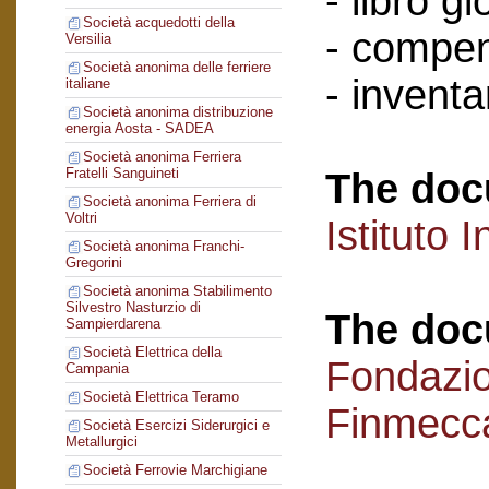
- libro g
Società acquedotti della
- compen
Versilia
Società anonima delle ferriere
- inventar
italiane
Società anonima distribuzione
energia Aosta - SADEA
Società anonima Ferriera
Fratelli Sanguineti
The doc
Società anonima Ferriera di
Voltri
Istituto I
Società anonima Franchi-
Gregorini
Società anonima Stabilimento
Silvestro Nasturzio di
The doc
Sampierdarena
Società Elettrica della
Fondazi
Campania
Società Elettrica Teramo
Finmecc
Società Esercizi Siderurgici e
Metallurgici
Società Ferrovie Marchigiane