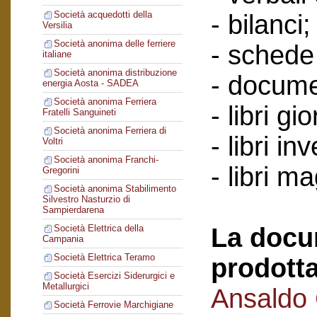
Società acquedotti della
- bilanci;
Versilia
Società anonima delle ferriere
- schede 
italiane
Società anonima distribuzione
- docume
energia Aosta - SADEA
Società anonima Ferriera
- libri gi
Fratelli Sanguineti
Società anonima Ferriera di
- libri in
Voltri
Società anonima Franchi-
- libri m
Gregorini
Società anonima Stabilimento
Silvestro Nasturzio di
Sampierdarena
La docu
Società Elettrica della
Campania
Società Elettrica Teramo
prodotta
Società Esercizi Siderurgici e
Metallurgici
Ansaldo
Società Ferrovie Marchigiane