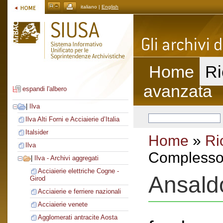
italiano |
English
Home
Ri
avanzata
espandi l'albero
|
Ilva
Ilva Alti Forni e Acciaierie d’Italia
Italsider
Home
»
Ri
Ilva
Complesso 
|
Ilva - Archivi aggregati
Acciaierie elettriche Cogne -
Ansald
Girod
Acciaierie e ferriere nazionali
Acciaierie venete
Agglomerati antracite Aosta