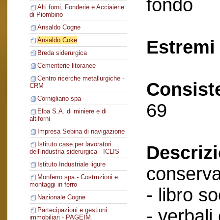
fondo
Alti forni, Fonderie e Acciaierie
di Piombino
Ansaldo Cogne
Ansaldo Coke
Estremi 
Breda siderurgica
Cementerie litoranee
Centro ricerche metallurgiche -
Consist
CRM
Cornigliano spa
69
Elba S.A. di miniere e di
altiforni
Impresa Sebina di navigazione
Istituto case per lavoratori
Descriz
dell'industria siderurgica - ICLIS
Istituto Industriale ligure
conserva
Monferro spa - Costruzioni e
montaggi in ferro
- libro so
Nazionale Cogne
- verbali
Partecipazioni e gestioni
immobiliari - PAGEIM