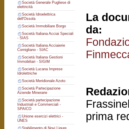
Società Generale Pugliese di
elettricità
La docu
Società Idroelettrica
dell'Ossola
da:
Società Immobiliare Borgo
Società Italiana Acciai Speciali
- SIAS
Fondazi
Società Italiana Acciaierie
Cornigliano - SIAC
Finmecc
Società Italiana Gestioni
Immobiliari - SIGIM
Società Lucana Imprese
Idrolettriche
Società Meridionale Azoto
Redazion
Società Partecipazione
Aziende Minerarie
Frassinel
Società partecipazione
Industriali e Commerciali -
SPAICO
prima re
Unione esercizi elettrici -
UNES
Stabilimento di Novi Ligure