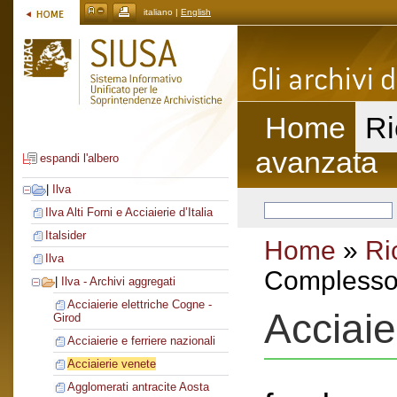
italiano |
English
Home
Ri
avanzata
espandi l'albero
|
Ilva
Ilva Alti Forni e Acciaierie d’Italia
Italsider
Home
»
Ri
Ilva
Complesso 
|
Ilva - Archivi aggregati
Acciaierie elettriche Cogne -
Acciaie
Girod
Acciaierie e ferriere nazionali
Acciaierie venete
Agglomerati antracite Aosta