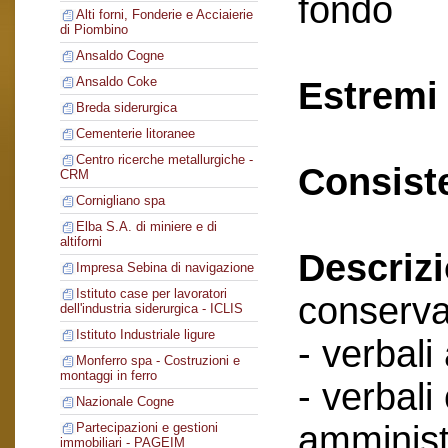
fondo
Alti forni, Fonderie e Acciaierie
di Piombino
Ansaldo Cogne
Ansaldo Coke
Estremi 
Breda siderurgica
Cementerie litoranee
Centro ricerche metallurgiche -
Consist
CRM
Cornigliano spa
Elba S.A. di miniere e di
altiforni
Descriz
Impresa Sebina di navigazione
Istituto case per lavoratori
conserva
dell'industria siderurgica - ICLIS
Istituto Industriale ligure
- verbali
Monferro spa - Costruzioni e
montaggi in ferro
- verbali
Nazionale Cogne
amminist
Partecipazioni e gestioni
immobiliari - PAGEIM