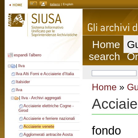
italiano
| English
Home
Gu
search
On
espandi l'albero
|
Ilva
Ilva Alti Forni e Acciaierie d’Italia
Italsider
Home
»
Gu
Ilva
|
Ilva - Archivi aggregati
Acciaie
Acciaierie elettriche Cogne -
Girod
Acciaierie e ferriere nazionali
fondo
Acciaierie venete
Agglomerati antracite Aosta