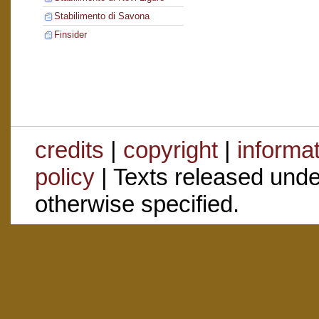
Stabilimento di Savona
Finsider
credits
|
copyright
|
informa
policy
| Texts released und
otherwise specified.