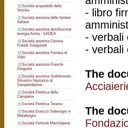
amminist
Società acquedotti della
- libro f
Versilia
Società anonima delle ferriere
amminist
italiane
Società anonima distribuzione
- verbali
energia Aosta - SADEA
Società anonima Ferriera
Fratelli Sanguineti
- verbali
Società anonima Ferriera di
Voltri
Società anonima Franchi-
Gregorini
The doc
Società anonima Stabilimento
Silvestro Nasturzio di
Acciaier
Sampierdarena
Società Elettrica della
Campania
Società Elettrica Teramo
The doc
Società Esercizi Siderurgici e
Metallurgici
Fondazi
Società Ferrovie Marchigiane