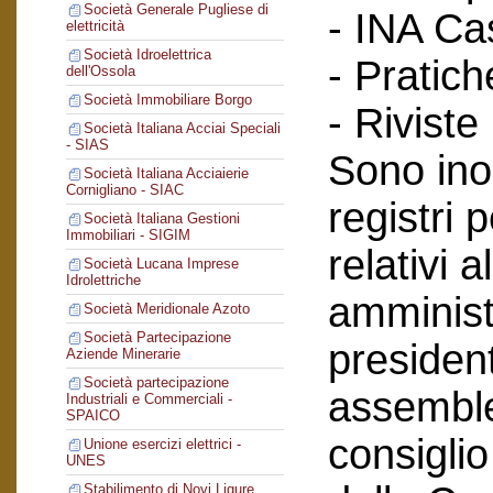
Società Generale Pugliese di
- INA Ca
elettricità
Società Idroelettrica
- Pratich
dell'Ossola
Società Immobiliare Borgo
- Riviste
Società Italiana Acciai Speciali
- SIAS
Sono inol
Società Italiana Acciaierie
Cornigliano - SIAC
registri 
Società Italiana Gestioni
Immobiliari - SIGIM
relativi a
Società Lucana Imprese
Idrolettriche
amminist
Società Meridionale Azoto
Società Partecipazione
president
Aziende Minerarie
Società partecipazione
assemblee
Industriali e Commerciali -
SPAICO
consiglio
Unione esercizi elettrici -
UNES
Stabilimento di Novi Ligure