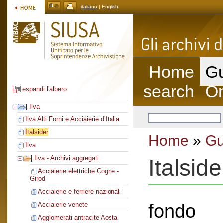
italiano
| English
Home
Gu
search
On
espandi l'albero
|
Ilva
Ilva Alti Forni e Acciaierie d’Italia
Italsider
Home
»
Gu
Ilva
|
Ilva - Archivi aggregati
Italside
Acciaierie elettriche Cogne -
Girod
Acciaierie e ferriere nazionali
fondo
Acciaierie venete
Agglomerati antracite Aosta