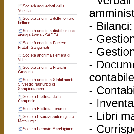
- Verbali
Società acquedotti della
amminist
Versilia
Società anonima delle ferriere
- Bilanci;
italiane
Società anonima distribuzione
- Gestione
energia Aosta - SADEA
Società anonima Ferriera
Fratelli Sanguineti
- Gestion
Società anonima Ferriera di
Voltri
- Docume
Società anonima Franchi-
Gregorini
contabile
Società anonima Stabilimento
Silvestro Nasturzio di
- Contabi
Sampierdarena
Società Elettrica della
- Inventa
Campania
Società Elettrica Teramo
- Libri m
Società Esercizi Siderurgici e
Metallurgici
- Corris
Società Ferrovie Marchigiane