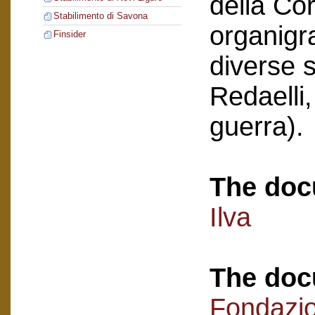
della Co
Stabilimento di Savona
organigr
Finsider
diverse s
Redaelli,
guerra).
The doc
Ilva
The doc
Fondazi