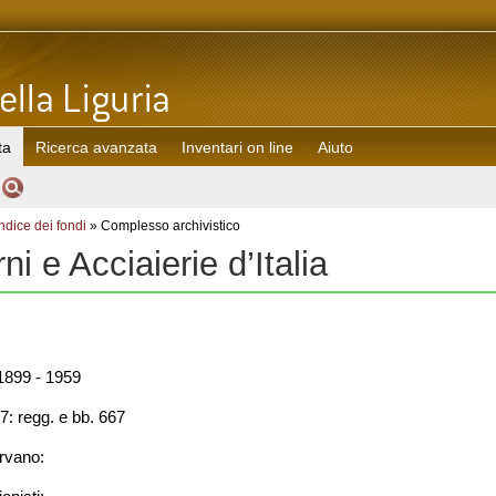
ta
Ricerca avanzata
Inventari on line
Aiuto
Indice dei fondi
» Complesso archivistico
rni e Acciaierie d’Italia
899 - 1959
7: regg. e bb. 667
rvano: