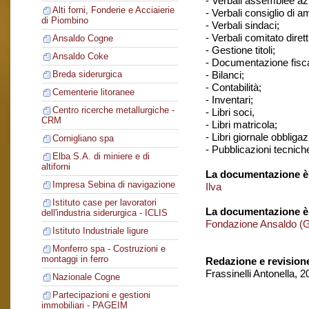
- Verbali assemblee azi
Alti forni, Fonderie e Acciaierie
- Verbali consiglio di 
di Piombino
- Verbali sindaci;
- Verbali comitato dirett
Ansaldo Cogne
- Gestione titoli;
Ansaldo Coke
- Documentazione fisca
- Bilanci;
Breda siderurgica
- Contabilità;
Cementerie litoranee
- Inventari;
Centro ricerche metallurgiche -
- Libri soci,
CRM
- Libri matricola;
- Libri giornale obbligaz
Cornigliano spa
- Pubblicazioni tecnich
Elba S.A. di miniere e di
altiforni
La documentazione è 
Impresa Sebina di navigazione
Ilva
Istituto case per lavoratori
La documentazione è
dell'industria siderurgica - ICLIS
Fondazione Ansaldo (
Istituto Industriale ligure
Monferro spa - Costruzioni e
montaggi in ferro
Redazione e revision
Frassinelli Antonella, 
Nazionale Cogne
Partecipazioni e gestioni
immobiliari - PAGEIM