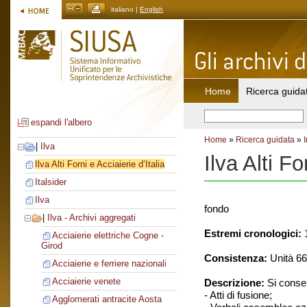
italiano |
English
Home
Ricerca guida
espandi l'albero
Home
»
Ricerca guidata
»
|
Ilva
Ilva Alti Fo
Ilva Alti Forni e Acciaierie d’Italia
Italsider
Ilva
fondo
|
Ilva - Archivi aggregati
Estremi cronologici:
1
Acciaierie elettriche Cogne -
Girod
Consistenza:
Unità 66
Acciaierie e ferriere nazionali
Acciaierie venete
Descrizione:
Si conse
- Atti di fusione;
Agglomerati antracite Aosta