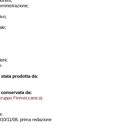
onisti;
amministrazione;
ivo;
le;
ioni;
e.
stata prodotta da:
 conservata da:
Gruppo Finmeccanica)
e:
2010/11/08, prima redazione