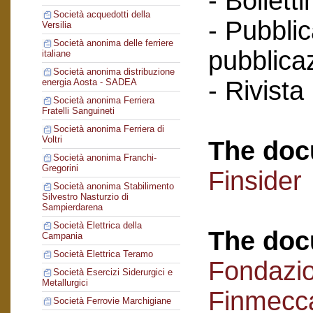
- Bollett
Società acquedotti della
- Pubblic
Versilia
Società anonima delle ferriere
pubblicaz
italiane
Società anonima distribuzione
- Rivista
energia Aosta - SADEA
Società anonima Ferriera
Fratelli Sanguineti
Società anonima Ferriera di
Voltri
The doc
Società anonima Franchi-
Gregorini
Finsider
Società anonima Stabilimento
Silvestro Nasturzio di
Sampierdarena
Società Elettrica della
The doc
Campania
Società Elettrica Teramo
Fondazi
Società Esercizi Siderurgici e
Metallurgici
Finmecc
Società Ferrovie Marchigiane