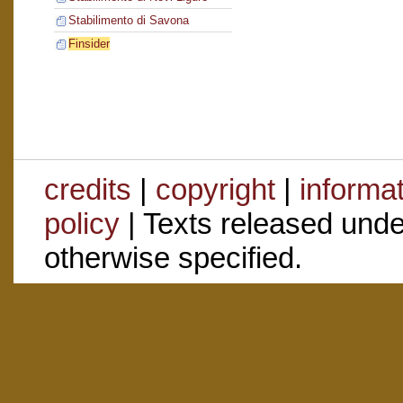
Stabilimento di Savona
Finsider
credits
|
copyright
|
informa
policy
| Texts released und
otherwise specified.