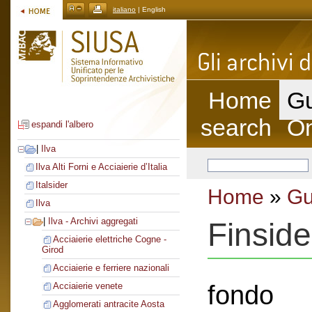
italiano
| English
Home
Gu
search
On
espandi l'albero
|
Ilva
Ilva Alti Forni e Acciaierie d’Italia
Italsider
Home
»
Gu
Ilva
|
Ilva - Archivi aggregati
Finside
Acciaierie elettriche Cogne -
Girod
Acciaierie e ferriere nazionali
fondo
Acciaierie venete
Agglomerati antracite Aosta