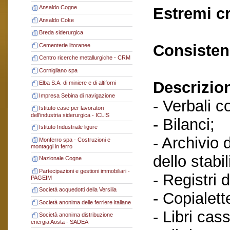
Ansaldo Cogne
Estremi c
Ansaldo Coke
Breda siderurgica
Consisten
Cementerie litoranee
Centro ricerche metallurgiche - CRM
Cornigliano spa
Descrizio
Elba S.A. di miniere e di altiforni
Impresa Sebina di navigazione
- Verbali c
Istituto case per lavoratori
dell'industria siderurgica - ICLIS
- Bilanci;
Istituto Industriale ligure
- Archivio 
Monferro spa - Costruzioni e
montaggi in ferro
dello stabi
Nazionale Cogne
Partecipazioni e gestioni immobiliari -
- Registri 
PAGEIM
Società acquedotti della Versilia
- Copialett
Società anonima delle ferriere italiane
- Libri cas
Società anonima distribuzione
energia Aosta - SADEA