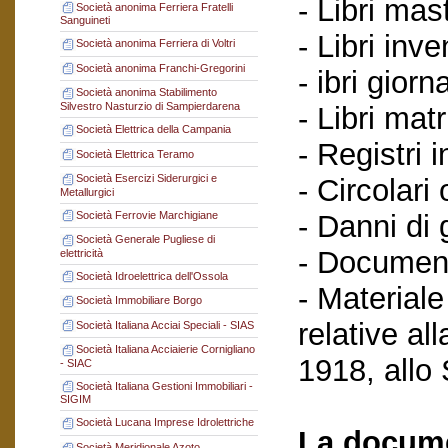
- Libri mast
Società anonima Ferriera Fratelli
Sanguineti
- Libri inve
Società anonima Ferriera di Voltri
Società anonima Franchi-Gregorini
- ibri giorn
Società anonima Stabilimento
Silvestro Nasturzio di Sampierdarena
- Libri matr
Società Elettrica della Campania
- Registri i
Società Elettrica Teramo
Società Esercizi Siderurgici e
- Circolari
Metallurgici
Società Ferrovie Marchigiane
- Danni di 
Società Generale Pugliese di
- Document
elettricità
Società Idroelettrica dell'Ossola
- Materiale
Società Immobiliare Borgo
relative al
Società Italiana Acciai Speciali - SIAS
Società Italiana Acciaierie Cornigliano
1918, allo
- SIAC
Società Italiana Gestioni Immobiliari -
SIGIM
Società Lucana Imprese Idrolettriche
La docume
Società Meridionale Azoto