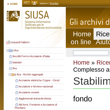
italiano |
English
Home
Rice
on line
Aiut
espandi l'albero
|
Ilva
Ilva Alti Forni e Acciaierie d’Italia
Home
»
Rice
Italsider
Complesso ar
Ilva
|
Ilva - Archivi aggregati
Stabili
Acciaierie elettriche Cogne - Girod
Acciaierie e ferriere nazionali
Acciaierie venete
fondo
Agglomerati antracite Aosta
Alti forni, Fonderie e Acciaierie di
Piombino