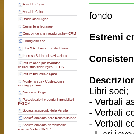
Ansaldo Cogne
Ansaldo Coke
fondo
Breda siderurgica
Cementerie litoranee
Centro ricerche metallurgiche - CRM
Estremi c
Cornigliano spa
Elba S.A. di miniere e di altiforni
Consisten
Impresa Sebina di navigazione
Istituto case per lavoratori
dell'industria siderurgica - ICLIS
Istituto Industriale ligure
Descrizio
Monferro spa - Costruzioni e
montaggi in ferro
Libri soci;
Nazionale Cogne
- Verbali a
Partecipazioni e gestioni immobiliari -
PAGEIM
- Verbali c
Società acquedotti della Versilia
Società anonima delle ferriere italiane
- Verbali c
Società anonima distribuzione
energia Aosta - SADEA