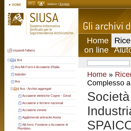
italiano |
English
Home
Rice
on line
Aiut
espandi l'albero
|
Ilva
Ilva Alti Forni e Acciaierie d’Italia
Home
»
Rice
Italsider
Complesso ar
Ilva
|
Ilva - Archivi aggregati
Società
Acciaierie elettriche Cogne - Girod
Acciaierie e ferriere nazionali
Industri
Acciaierie venete
Agglomerati antracite Aosta
SPAIC
Alti forni, Fonderie e Acciaierie di
Piombino