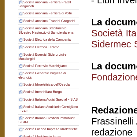
- Libri inve
Società anonima Ferriera Fratelli
Sanguineti
Società anonima Ferriera di Voltri
La docume
Società anonima Franchi-Gregorini
Società anonima Stabilimento
Società Ita
Silvestro Nasturzio di Sampierdarena
Società Elettrica della Campania
Sidermec 
Società Elettrica Teramo
Società Esercizi Siderurgici e
Metallurgici
La docume
Società Ferrovie Marchigiane
Società Generale Pugliese di
Fondazion
elettricità
Società Idroelettrica dell'Ossola
Società Immobiliare Borgo
Società Italiana Acciai Speciali - SIAS
Redazione
Società Italiana Acciaierie Cornigliano
- SIAC
Frassinelli
Società Italiana Gestioni Immobiliari -
SIGIM
redazione
Società Lucana Imprese Idrolettriche
Società Meridionale Azoto