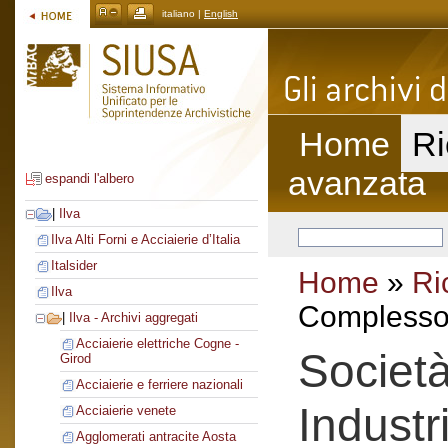
italiano |
English
Home
Ri
avanzata
espandi l'albero
|
Ilva
Ilva Alti Forni e Acciaierie d’Italia
Italsider
Home
»
Ri
Ilva
Complesso 
|
Ilva - Archivi aggregati
Acciaierie elettriche Cogne -
Società
Girod
Acciaierie e ferriere nazionali
Industr
Acciaierie venete
Agglomerati antracite Aosta