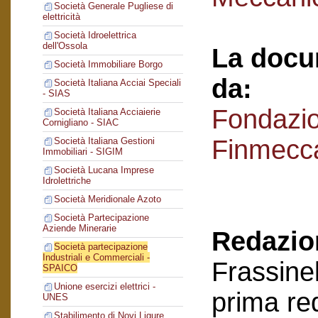
Società Generale Pugliese di
elettricità
Società Idroelettrica
dell'Ossola
La docu
Società Immobiliare Borgo
da:
Società Italiana Acciai Speciali
- SIAS
Fondazi
Società Italiana Acciaierie
Cornigliano - SIAC
Finmecc
Società Italiana Gestioni
Immobiliari - SIGIM
Società Lucana Imprese
Idrolettriche
Società Meridionale Azoto
Società Partecipazione
Aziende Minerarie
Redazion
Società partecipazione
Industriali e Commerciali -
Frassinel
SPAICO
Unione esercizi elettrici -
prima re
UNES
Stabilimento di Novi Ligure