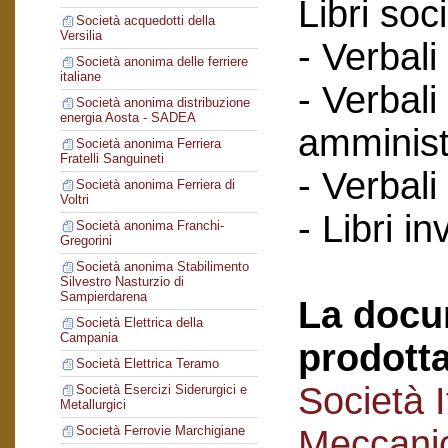
Libri soci
Società acquedotti della
Versilia
- Verbali
Società anonima delle ferriere
italiane
- Verbali
Società anonima distribuzione
energia Aosta - SADEA
amminist
Società anonima Ferriera
Fratelli Sanguineti
- Verbali
Società anonima Ferriera di
Voltri
- Libri in
Società anonima Franchi-
Gregorini
Società anonima Stabilimento
Silvestro Nasturzio di
Sampierdarena
La docu
Società Elettrica della
Campania
prodotta
Società Elettrica Teramo
Società I
Società Esercizi Siderurgici e
Metallurgici
Meccanic
Società Ferrovie Marchigiane