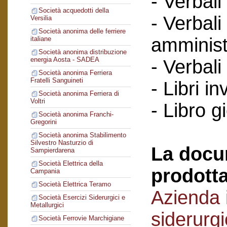
- Verbali
Società acquedotti della
- Verbali
Versilia
Società anonima delle ferriere
amminist
italiane
Società anonima distribuzione
energia Aosta - SADEA
- Verbali
Società anonima Ferriera
Fratelli Sanguineti
- Libri in
Società anonima Ferriera di
Voltri
- Libro g
Società anonima Franchi-
Gregorini
Società anonima Stabilimento
Silvestro Nasturzio di
La docu
Sampierdarena
Società Elettrica della
prodotta
Campania
Società Elettrica Teramo
Azienda i
Società Esercizi Siderurgici e
Metallurgici
siderurg
Società Ferrovie Marchigiane