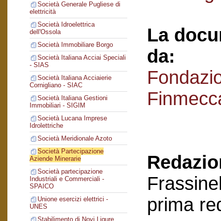
Società Generale Pugliese di
elettricità
Società Idroelettrica
La docu
dell'Ossola
Società Immobiliare Borgo
da:
Società Italiana Acciai Speciali
- SIAS
Fondazi
Società Italiana Acciaierie
Cornigliano - SIAC
Finmecc
Società Italiana Gestioni
Immobiliari - SIGIM
Società Lucana Imprese
Idrolettriche
Società Meridionale Azoto
Società Partecipazione
Redazion
Aziende Minerarie
Società partecipazione
Frassinel
Industriali e Commerciali -
SPAICO
prima re
Unione esercizi elettrici -
UNES
Stabilimento di Novi Ligure