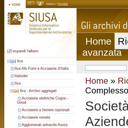
italiano |
English
Home
Ri
avanzata
espandi l'albero
|
Ilva
Ilva Alti Forni e Acciaierie d’Italia
Italsider
Home
»
Ri
Ilva
Complesso 
|
Ilva - Archivi aggregati
Acciaierie elettriche Cogne -
Societ
Girod
Acciaierie e ferriere nazionali
Aziend
Acciaierie venete
Agglomerati antracite Aosta