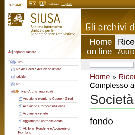
italiano |
English
Home
Rice
on line
Aiut
espandi l'albero
|
Ilva
Ilva Alti Forni e Acciaierie d’Italia
Home
»
Rice
Italsider
Complesso ar
Ilva
|
Ilva - Archivi aggregati
Società
Acciaierie elettriche Cogne - Girod
Acciaierie e ferriere nazionali
Acciaierie venete
fondo
Agglomerati antracite Aosta
Alti forni, Fonderie e Acciaierie di
Piombino