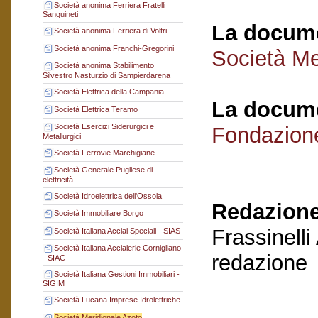
Società anonima Ferriera Fratelli
Sanguineti
La docume
Società anonima Ferriera di Voltri
Società anonima Franchi-Gregorini
Società Me
Società anonima Stabilimento
Silvestro Nasturzio di Sampierdarena
Società Elettrica della Campania
La docume
Società Elettrica Teramo
Società Esercizi Siderurgici e
Fondazion
Metallurgici
Società Ferrovie Marchigiane
Società Generale Pugliese di
elettricità
Società Idroelettrica dell'Ossola
Redazione
Società Immobiliare Borgo
Frassinelli
Società Italiana Acciai Speciali - SIAS
Società Italiana Acciaierie Cornigliano
redazione
- SIAC
Società Italiana Gestioni Immobiliari -
SIGIM
Società Lucana Imprese Idrolettriche
Società Meridionale Azoto