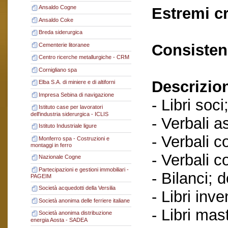
Ansaldo Cogne
Estremi c
Ansaldo Coke
Breda siderurgica
Consisten
Cementerie litoranee
Centro ricerche metallurgiche - CRM
Cornigliano spa
Descrizio
Elba S.A. di miniere e di altiforni
Impresa Sebina di navigazione
- Libri soci
Istituto case per lavoratori
dell'industria siderurgica - ICLIS
- Verbali a
Istituto Industriale ligure
- Verbali c
Monferro spa - Costruzioni e
montaggi in ferro
- Verbali c
Nazionale Cogne
Partecipazioni e gestioni immobiliari -
- Bilanci; 
PAGEIM
Società acquedotti della Versilia
- Libri inve
Società anonima delle ferriere italiane
- Libri mast
Società anonima distribuzione
energia Aosta - SADEA