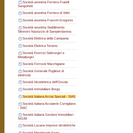
Società anonima Ferriera Fratelli
Sanguineti
Società anonima Ferriera di Voltri
Società anonima Franchi-Gregorini
Società anonima Stabilimento
Silvestro Nasturzio di Sampierdarena
Società Elettrica della Campania
Società Elettrica Teramo
Società Esercizi Siderurgici e
Metallurgici
Società Ferrovie Marchigiane
Società Generale Pugliese di
elettricità
Società Idroelettrica dell'Ossola
Società Immobiliare Borgo
Società Italiana Acciai Speciali - SIAS
Società Italiana Acciaierie Cornigliano
- SIAC
Società Italiana Gestioni Immobiliari -
SIGIM
Società Lucana Imprese Idrolettriche
Società Meridionale Azoto