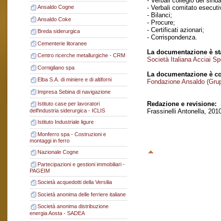
- Verbali collegio dei sinda
- Verbali comitato esecuti
Ansaldo Cogne
- Bilanci;
Ansaldo Coke
- Procure;
- Certificati azionari;
Breda siderurgica
- Corrispondenza.
Cementerie litoranee
La documentazione è sta
Centro ricerche metallurgiche - CRM
Società Italiana Acciai Sp
Cornigliano spa
La documentazione è co
Elba S.A. di miniere e di altiforni
Fondazione Ansaldo (Gru
Impresa Sebina di navigazione
Redazione e revisione:
Istituto case per lavoratori
Frassinelli Antonella, 201
dell'industria siderurgica - ICLIS
Istituto Industriale ligure
Monferro spa - Costruzioni e
montaggi in ferro
Nazionale Cogne
Partecipazioni e gestioni immobiliari -
PAGEIM
Società acquedotti della Versilia
Società anonima delle ferriere italiane
Società anonima distribuzione
energia Aosta - SADEA