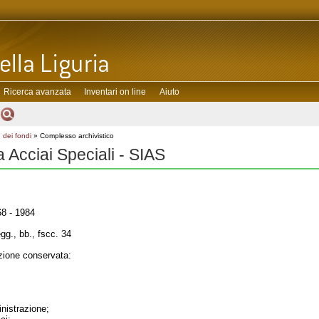
Ricerca avanzata
Inventari on line
Aiuto
 dei fondi
» Complesso archivistico
a Acciai Speciali - SIAS
8 - 1984
gg., bb., fscc. 34
ione conservata:
inistrazione;