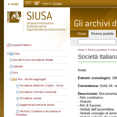
italiano |
English
Home
Ricerca guidata
espandi l'albero
Home
»
Ricerca guidata
»
Indice
|
Ilva
Società Italian
Ilva Alti Forni e Acciaierie d’Italia
Italsider
fondo
Ilva
Estremi cronologici:
196
|
Ilva - Archivi aggregati
Consistenza:
Unità 34: re
Acciaierie elettriche Cogne - Girod
Acciaierie e ferriere nazionali
Descrizione:
Documentaz
- Atto costitutivo;
Acciaierie venete
- Statuto;
Agglomerati antracite Aosta
- Atti di fusione;
- Verbali dell’assemblea;
Alti forni, Fonderie e Acciaierie di
- Verbali consiglio di amm
Piombino