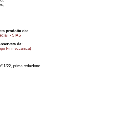
ci;
vo;
ta prodotta da:
eciali - SIAS
nservata da:
ppo Finmeccanica)
0/11/22, prima redazione