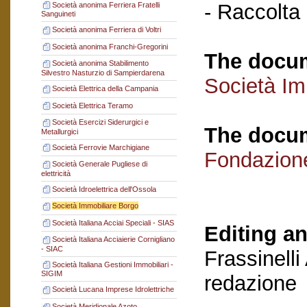
- Raccolta
Società anonima Ferriera Fratelli
Sanguineti
Società anonima Ferriera di Voltri
Società anonima Franchi-Gregorini
The docum
Società anonima Stabilimento
Silvestro Nasturzio di Sampierdarena
Società Im
Società Elettrica della Campania
Società Elettrica Teramo
Società Esercizi Siderurgici e
The docum
Metallurgici
Società Ferrovie Marchigiane
Fondazion
Società Generale Pugliese di
elettricità
Società Idroelettrica dell'Ossola
Società Immobiliare Borgo
Società Italiana Acciai Speciali - SIAS
Editing an
Società Italiana Acciaierie Cornigliano
- SIAC
Frassinelli
Società Italiana Gestioni Immobiliari -
SIGIM
redazione
Società Lucana Imprese Idrolettriche
Società Meridionale Azoto