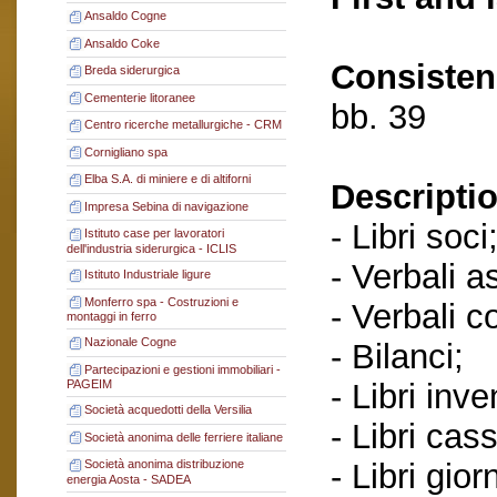
Ansaldo Cogne
Ansaldo Coke
Consisten
Breda siderurgica
Cementerie litoranee
bb. 39
Centro ricerche metallurgiche - CRM
Cornigliano spa
Elba S.A. di miniere e di altiforni
Descriptio
Impresa Sebina di navigazione
- Libri soci
Istituto case per lavoratori
dell'industria siderurgica - ICLIS
- Verbali a
Istituto Industriale ligure
Monferro spa - Costruzioni e
- Verbali c
montaggi in ferro
Nazionale Cogne
- Bilanci;
Partecipazioni e gestioni immobiliari -
- Libri inve
PAGEIM
Società acquedotti della Versilia
- Libri cas
Società anonima delle ferriere italiane
- Libri gior
Società anonima distribuzione
energia Aosta - SADEA