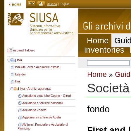
italiano
| English
Home
Guid
inventories
espandi l'albero
|
Ilva
Ilva Alti Forni e Acciaierie d’Italia
Home
»
Guid
Italsider
Ilva
Società
|
Ilva - Archivi aggregati
Acciaierie elettriche Cogne - Girod
Acciaierie e ferriere nazionali
fondo
Acciaierie venete
Agglomerati antracite Aosta
Alti forni, Fonderie e Acciaierie di
First and 
Piombino