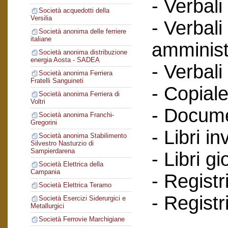
- Verbali
Società acquedotti della
Versilia
- Verbali
Società anonima delle ferriere
italiane
amminist
Società anonima distribuzione
energia Aosta - SADEA
- Verbali
Società anonima Ferriera
Fratelli Sanguineti
- Copiale
Società anonima Ferriera di
Voltri
- Documen
Società anonima Franchi-
Gregorini
- Libri in
Società anonima Stabilimento
Silvestro Nasturzio di
Sampierdarena
- Libri g
Società Elettrica della
Campania
- Registr
Società Elettrica Teramo
- Registr
Società Esercizi Siderurgici e
Metallurgici
Società Ferrovie Marchigiane