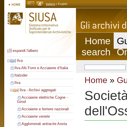
italiano
| English
Home
Gu
search
On
espandi l'albero
|
Ilva
Ilva Alti Forni e Acciaierie d’Italia
Italsider
Home
»
Gu
Ilva
|
Ilva - Archivi aggregati
Società
Acciaierie elettriche Cogne -
Girod
dell'Os
Acciaierie e ferriere nazionali
Acciaierie venete
Agglomerati antracite Aosta