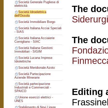
Società Generale Pugliese di
The doc
elettricità
Società Idroelettrica
dell'Ossola
Siderurg
Società Immobiliare Borgo
Società Italiana Acciai Speciali
- SIAS
The doc
Società Italiana Acciaierie
Cornigliano - SIAC
Fondazi
Società Italiana Gestioni
Immobiliari - SIGIM
Finmecc
Società Lucana Imprese
Idrolettriche
Società Meridionale Azoto
Società Partecipazione
Aziende Minerarie
Società partecipazione
Industriali e Commerciali -
Editing 
SPAICO
Unione esercizi elettrici -
Frassinel
UNES
Stabilimento di Novi Ligure