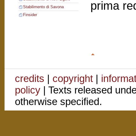
prima re
Stabilimento di Savona
Finsider
credits
|
copyright
|
informa
policy
| Texts released und
otherwise specified.