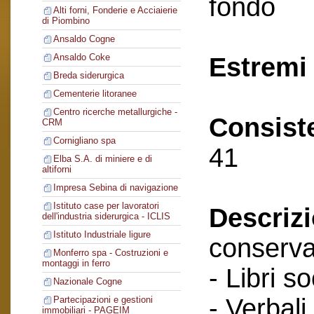
fondo
Alti forni, Fonderie e Acciaierie
di Piombino
Ansaldo Cogne
Ansaldo Coke
Estremi 
Breda siderurgica
Cementerie litoranee
Centro ricerche metallurgiche -
Consist
CRM
Cornigliano spa
41
Elba S.A. di miniere e di
altiforni
Impresa Sebina di navigazione
Istituto case per lavoratori
Descriz
dell'industria siderurgica - ICLIS
Istituto Industriale ligure
conserva
Monferro spa - Costruzioni e
montaggi in ferro
- Libri so
Nazionale Cogne
- Verbali
Partecipazioni e gestioni
immobiliari - PAGEIM