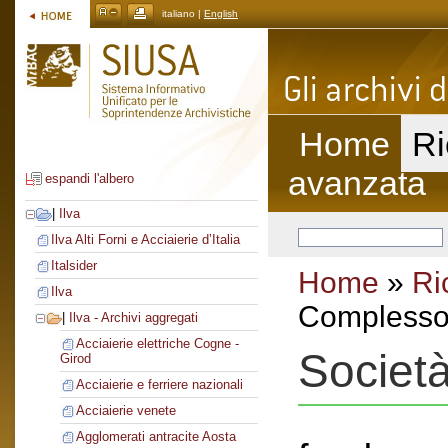
italiano |
English
Home
Ri
avanzata
espandi l'albero
|
Ilva
Ilva Alti Forni e Acciaierie d’Italia
Italsider
Home
»
Ri
Ilva
Complesso 
|
Ilva - Archivi aggregati
Acciaierie elettriche Cogne -
Societ
Girod
Acciaierie e ferriere nazionali
Acciaierie venete
Agglomerati antracite Aosta