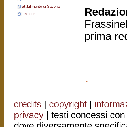
Stabilimento di Savona
Redazion
Finsider
Frassinel
prima re
credits
|
copyright
|
informaz
privacy
| testi concessi con
dove diversamente specific