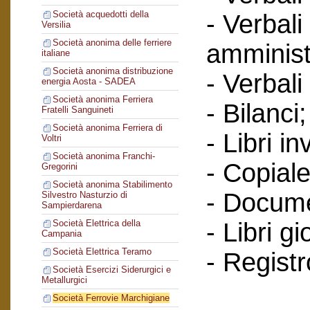
Società acquedotti della
- Verbali
Versilia
Società anonima delle ferriere
amminist
italiane
Società anonima distribuzione
- Verbali
energia Aosta - SADEA
Società anonima Ferriera
- Bilanci;
Fratelli Sanguineti
Società anonima Ferriera di
- Libri in
Voltri
Società anonima Franchi-
- Copiale
Gregorini
Società anonima Stabilimento
- Documen
Silvestro Nasturzio di
Sampierdarena
- Libri g
Società Elettrica della
Campania
Società Elettrica Teramo
- Regist
Società Esercizi Siderurgici e
Metallurgici
Società Ferrovie Marchigiane