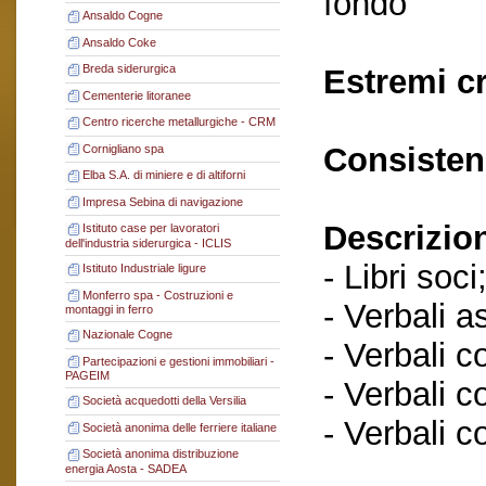
fondo
Ansaldo Cogne
Ansaldo Coke
Breda siderurgica
Estremi c
Cementerie litoranee
Centro ricerche metallurgiche - CRM
Consisten
Cornigliano spa
Elba S.A. di miniere e di altiforni
Impresa Sebina di navigazione
Descrizio
Istituto case per lavoratori
dell'industria siderurgica - ICLIS
- Libri soci
Istituto Industriale ligure
Monferro spa - Costruzioni e
- Verbali a
montaggi in ferro
Nazionale Cogne
- Verbali c
Partecipazioni e gestioni immobiliari -
PAGEIM
- Verbali c
Società acquedotti della Versilia
- Verbali c
Società anonima delle ferriere italiane
Società anonima distribuzione
energia Aosta - SADEA