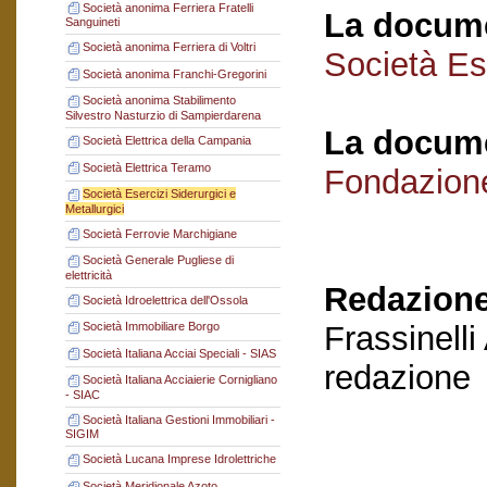
Società anonima Ferriera Fratelli
La docume
Sanguineti
Società anonima Ferriera di Voltri
Società Ese
Società anonima Franchi-Gregorini
Società anonima Stabilimento
Silvestro Nasturzio di Sampierdarena
La docume
Società Elettrica della Campania
Società Elettrica Teramo
Fondazion
Società Esercizi Siderurgici e
Metallurgici
Società Ferrovie Marchigiane
Società Generale Pugliese di
elettricità
Redazione
Società Idroelettrica dell'Ossola
Frassinelli
Società Immobiliare Borgo
Società Italiana Acciai Speciali - SIAS
redazione
Società Italiana Acciaierie Cornigliano
- SIAC
Società Italiana Gestioni Immobiliari -
SIGIM
Società Lucana Imprese Idrolettriche
Società Meridionale Azoto