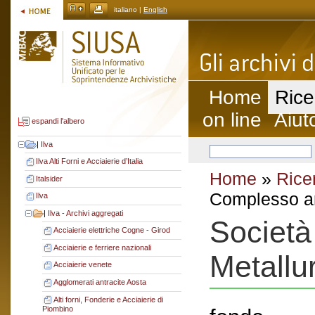
italiano |
English
Home
Rice
on line
Aiut
espandi l'albero
|
Ilva
Ilva Alti Forni e Acciaierie d’Italia
Home
»
Rice
Italsider
Complesso ar
Ilva
|
Ilva - Archivi aggregati
Società
Acciaierie elettriche Cogne - Girod
Acciaierie e ferriere nazionali
Metallur
Acciaierie venete
Agglomerati antracite Aosta
Alti forni, Fonderie e Acciaierie di
Piombino