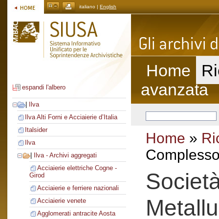
italiano |
English
Home
Ri
avanzata
espandi l'albero
|
Ilva
Ilva Alti Forni e Acciaierie d’Italia
Italsider
Home
»
Ri
Ilva
Complesso 
|
Ilva - Archivi aggregati
Acciaierie elettriche Cogne -
Società
Girod
Acciaierie e ferriere nazionali
Metallu
Acciaierie venete
Agglomerati antracite Aosta