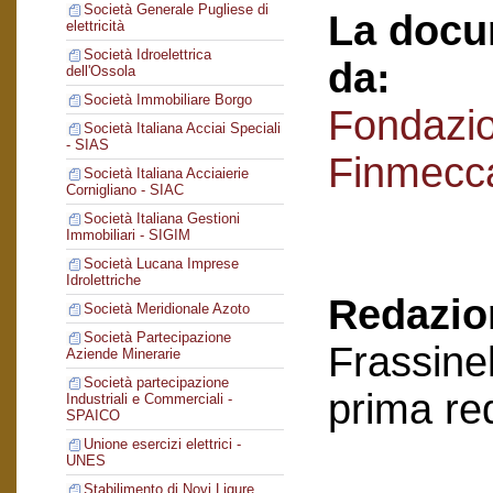
Società Generale Pugliese di
La docu
elettricità
Società Idroelettrica
da:
dell'Ossola
Società Immobiliare Borgo
Fondazi
Società Italiana Acciai Speciali
- SIAS
Finmecc
Società Italiana Acciaierie
Cornigliano - SIAC
Società Italiana Gestioni
Immobiliari - SIGIM
Società Lucana Imprese
Idrolettriche
Redazion
Società Meridionale Azoto
Società Partecipazione
Frassinel
Aziende Minerarie
Società partecipazione
prima re
Industriali e Commerciali -
SPAICO
Unione esercizi elettrici -
UNES
Stabilimento di Novi Ligure