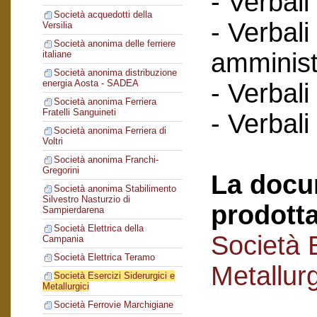
- Verbali
Società acquedotti della
- Verbali
Versilia
Società anonima delle ferriere
amminist
italiane
Società anonima distribuzione
energia Aosta - SADEA
- Verbali
Società anonima Ferriera
Fratelli Sanguineti
- Verbali
Società anonima Ferriera di
Voltri
Società anonima Franchi-
Gregorini
La docu
Società anonima Stabilimento
Silvestro Nasturzio di
prodotta
Sampierdarena
Società Elettrica della
Società E
Campania
Società Elettrica Teramo
Metallurg
Società Esercizi Siderurgici e
Metallurgici
Società Ferrovie Marchigiane