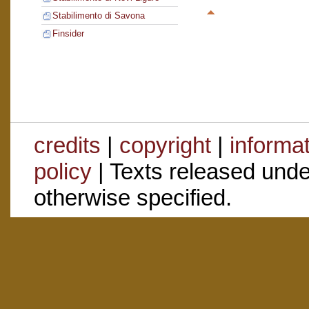
Stabilimento di Savona
Finsider
credits
|
copyright
|
informa
policy
| Texts released und
otherwise specified.