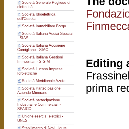
The doc
Società Generale Pugliese di
elettricità
Fondazi
Società Idroelettrica
dell'Ossola
Finmecc
Società Immobiliare Borgo
Società Italiana Acciai Speciali
- SIAS
Società Italiana Acciaierie
Cornigliano - SIAC
Società Italiana Gestioni
Editing 
Immobiliari - SIGIM
Società Lucana Imprese
Frassinel
Idrolettriche
Società Meridionale Azoto
prima re
Società Partecipazione
Aziende Minerarie
Società partecipazione
Industriali e Commerciali -
SPAICO
Unione esercizi elettrici -
UNES
Stabilimento di Novi Ligure