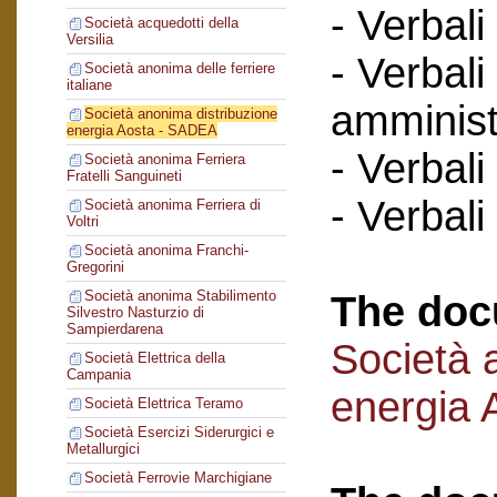
- Verbali
Società acquedotti della
Versilia
- Verbali
Società anonima delle ferriere
italiane
amminist
Società anonima distribuzione
energia Aosta - SADEA
- Verbali
Società anonima Ferriera
Fratelli Sanguineti
- Verbali
Società anonima Ferriera di
Voltri
Società anonima Franchi-
Gregorini
Società anonima Stabilimento
The doc
Silvestro Nasturzio di
Sampierdarena
Società 
Società Elettrica della
Campania
energia
Società Elettrica Teramo
Società Esercizi Siderurgici e
Metallurgici
Società Ferrovie Marchigiane