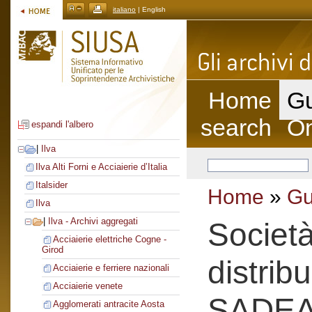
italiano
| English
Home
Gu
search
On
espandi l'albero
|
Ilva
Ilva Alti Forni e Acciaierie d’Italia
Italsider
Home
»
Gu
Ilva
|
Ilva - Archivi aggregati
Societ
Acciaierie elettriche Cogne -
Girod
distrib
Acciaierie e ferriere nazionali
Acciaierie venete
SADE
Agglomerati antracite Aosta