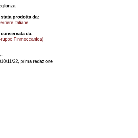
eglianza.
stata prodotta da:
rriere italiane
 conservata da:
Gruppo Finmeccanica)
e:
2010/11/22, prima redazione