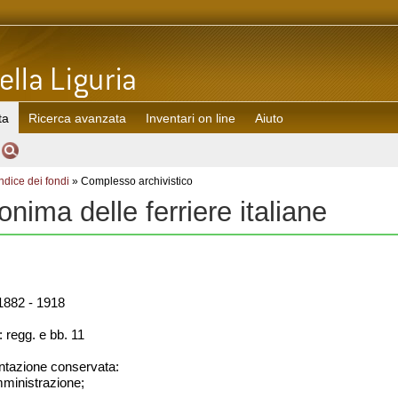
ta
Ricerca avanzata
Inventari on line
Aiuto
Indice dei fondi
» Complesso archivistico
nima delle ferriere italiane
882 - 1918
 regg. e bb. 11
azione conservata:
amministrazione;