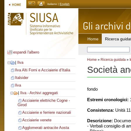
italiano |
English
Home
Ricerca guida
espandi l'albero
Home
»
Ricerca guidata
»
|
Ilva
Società ano
Ilva Alti Forni e Acciaierie d’Italia
Italsider
Ilva
fondo
|
Ilva - Archivi aggregati
Estremi cronologici:
1
Acciaierie elettriche Cogne -
Girod
Consistenza:
Unità 11:
Acciaierie e ferriere nazionali
Acciaierie venete
Descrizione:
Document
- Verbali consiglio di 
Agglomerati antracite Aosta