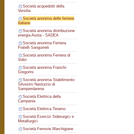
Società acquedotti della
Versilia
Società anonima delle ferriere
italiane
Società anonima distribuzione
energia Aosta - SADEA
Società anonima Ferriera
Fratelli Sanguineti
Società anonima Ferriera di
Voltri
Società anonima Franchi-
Gregorini
Società anonima Stabilimento
Silvestro Nasturzio di
Sampierdarena
Società Elettrica della
Campania
Società Elettrica Teramo
Società Esercizi Siderurgici e
Metallurgici
Società Ferrovie Marchigiane