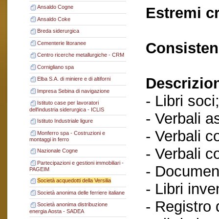
Ansaldo Cogne
Estremi c
Ansaldo Coke
Breda siderurgica
Consisten
Cementerie litoranee
Centro ricerche metallurgiche - CRM
Cornigliano spa
Descrizio
Elba S.A. di miniere e di altiforni
Impresa Sebina di navigazione
- Libri soci
Istituto case per lavoratori
dell'industria siderurgica - ICLIS
- Verbali a
Istituto Industriale ligure
- Verbali c
Monferro spa - Costruzioni e
montaggi in ferro
- Verbali c
Nazionale Cogne
Partecipazioni e gestioni immobiliari -
- Documenti
PAGEIM
Società acquedotti della Versilia
- Libri inve
Società anonima delle ferriere italiane
- Registro
Società anonima distribuzione
energia Aosta - SADEA