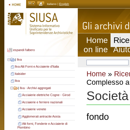
italiano |
English
Home
Rice
on line
Aiut
espandi l'albero
|
Ilva
Ilva Alti Forni e Acciaierie d’Italia
Home
»
Rice
Italsider
Complesso ar
Ilva
|
Ilva - Archivi aggregati
Società 
Acciaierie elettriche Cogne - Girod
Acciaierie e ferriere nazionali
Acciaierie venete
fondo
Agglomerati antracite Aosta
Alti forni, Fonderie e Acciaierie di
Piombino