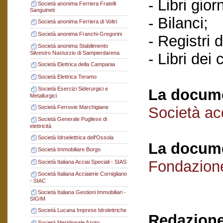
- Libri gior
Società anonima Ferriera Fratelli
Sanguineti
- Bilanci;
Società anonima Ferriera di Voltri
Società anonima Franchi-Gregorini
- Registri d
Società anonima Stabilimento
Silvestro Nasturzio di Sampierdarena
- Libri dei
Società Elettrica della Campania
Società Elettrica Teramo
Società Esercizi Siderurgici e
La docume
Metallurgici
Società Ferrovie Marchigiane
Società acq
Società Generale Pugliese di
elettricità
Società Idroelettrica dell'Ossola
La docume
Società Immobiliare Borgo
Fondazion
Società Italiana Acciai Speciali - SIAS
Società Italiana Acciaierie Cornigliano
- SIAC
Società Italiana Gestioni Immobiliari -
SIGIM
Società Lucana Imprese Idrolettriche
Redazione
Società Meridionale Azoto