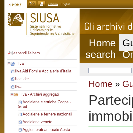
italiano
| English
Home
Gu
search
On
espandi l'albero
|
Ilva
Ilva Alti Forni e Acciaierie d’Italia
Italsider
Home
»
Gu
Ilva
|
Ilva - Archivi aggregati
Parteci
Acciaierie elettriche Cogne -
Girod
immobi
Acciaierie e ferriere nazionali
Acciaierie venete
Agglomerati antracite Aosta