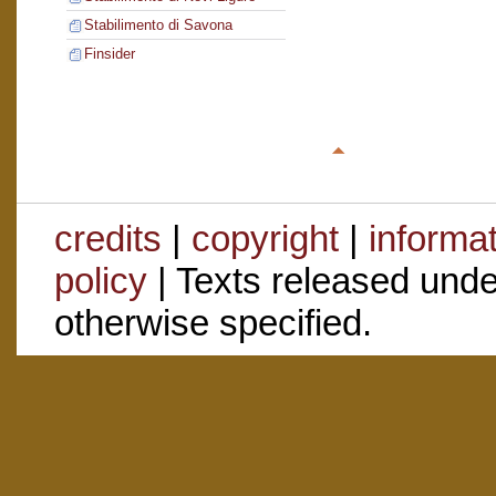
Stabilimento di Savona
Finsider
credits
|
copyright
|
informa
policy
| Texts released und
otherwise specified.