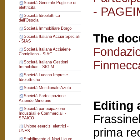
Società Generale Pugliese di
- PAGEI
elettricità
Società Idroelettrica
dell'Ossola
Società Immobiliare Borgo
The doc
Società Italiana Acciai Speciali
- SIAS
Fondazi
Società Italiana Acciaierie
Cornigliano - SIAC
Finmecc
Società Italiana Gestioni
Immobiliari - SIGIM
Società Lucana Imprese
Idrolettriche
Società Meridionale Azoto
Società Partecipazione
Aziende Minerarie
Editing 
Società partecipazione
Industriali e Commerciali -
Frassinel
SPAICO
Unione esercizi elettrici -
prima re
UNES
Stabilimento di Novi Ligure