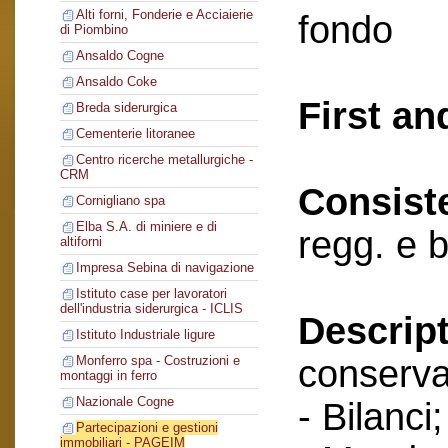
Alti forni, Fonderie e Acciaierie
fondo
di Piombino
Ansaldo Cogne
Ansaldo Coke
First an
Breda siderurgica
Cementerie litoranee
Centro ricerche metallurgiche -
CRM
Consist
Cornigliano spa
Elba S.A. di miniere e di
regg. e 
altiforni
Impresa Sebina di navigazione
Istituto case per lavoratori
dell'industria siderurgica - ICLIS
Descript
Istituto Industriale ligure
conserva
Monferro spa - Costruzioni e
montaggi in ferro
Nazionale Cogne
- Bilanci;
Partecipazioni e gestioni
immobiliari - PAGEIM