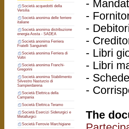
- Mandat
Società acquedotti della
Versilia
- Fornitor
Società anonima delle ferriere
italiane
- Debitori
Società anonima distribuzione
energia Aosta - SADEA
- Creditor
Società anonima Ferriera
Fratelli Sanguineti
- Libri gi
Società anonima Ferriera di
Voltri
- Libri m
Società anonima Franchi-
Gregorini
- Schede 
Società anonima Stabilimento
Silvestro Nasturzio di
Sampierdarena
- Corris
Società Elettrica della
Campania
Società Elettrica Teramo
The doc
Società Esercizi Siderurgici e
Metallurgici
Partecipa
Società Ferrovie Marchigiane