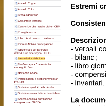
Ansaldo Cogne
Estremi c
Ansaldo Coke
Breda siderurgica
Consisten
Cementerie litoranee
Centro ricerche metallurgiche - CRM
Cornigliano spa
Descrizio
Elba S.A. di miniere e di altiforni
Impresa Sebina di navigazione
- verbali c
Istituto case per lavoratori
dell'industria siderurgica - ICLIS
- bilanci;
Istituto Industriale ligure
- libro gio
Monferro spa - Costruzioni e
montaggi in ferro
- compensi
Nazionale Cogne
Partecipazioni e gestioni immobiliari -
- inventari.
PAGEIM
Società acquedotti della Versilia
Società anonima delle ferriere italiane
La docume
Società anonima distribuzione
energia Aosta - SADEA