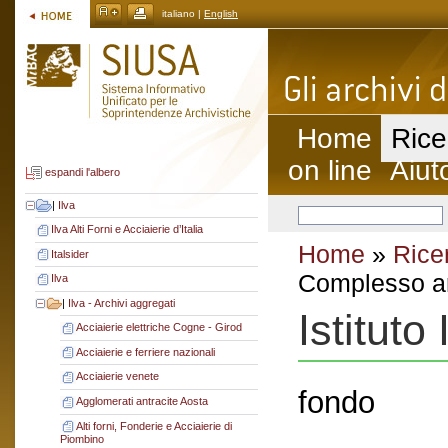
italiano |
English
Home
Rice
on line
Aiut
espandi l'albero
|
Ilva
Ilva Alti Forni e Acciaierie d’Italia
Home
»
Rice
Italsider
Complesso ar
Ilva
|
Ilva - Archivi aggregati
Istituto
Acciaierie elettriche Cogne - Girod
Acciaierie e ferriere nazionali
Acciaierie venete
fondo
Agglomerati antracite Aosta
Alti forni, Fonderie e Acciaierie di
Piombino