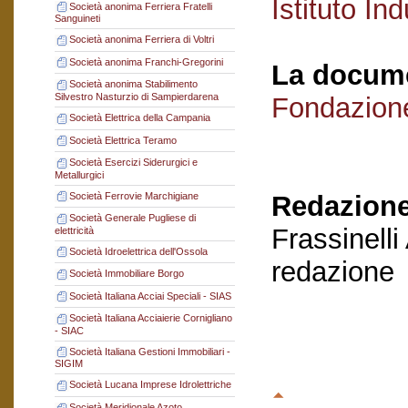
Istituto Ind
Società anonima Ferriera Fratelli
Sanguineti
Società anonima Ferriera di Voltri
Società anonima Franchi-Gregorini
La docume
Società anonima Stabilimento
Silvestro Nasturzio di Sampierdarena
Fondazion
Società Elettrica della Campania
Società Elettrica Teramo
Società Esercizi Siderurgici e
Metallurgici
Società Ferrovie Marchigiane
Redazione
Società Generale Pugliese di
Frassinelli
elettricità
Società Idroelettrica dell'Ossola
redazione
Società Immobiliare Borgo
Società Italiana Acciai Speciali - SIAS
Società Italiana Acciaierie Cornigliano
- SIAC
Società Italiana Gestioni Immobiliari -
SIGIM
Società Lucana Imprese Idrolettriche
Società Meridionale Azoto