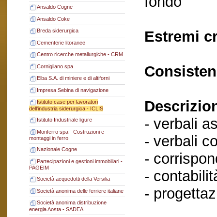
fondo
Ansaldo Cogne
Ansaldo Coke
Breda siderurgica
Estremi c
Cementerie litoranee
Centro ricerche metallurgiche - CRM
Consisten
Cornigliano spa
Elba S.A. di miniere e di altiforni
Impresa Sebina di navigazione
Descrizio
Istituto case per lavoratori
dell'industria siderurgica - ICLIS
- verbali a
Istituto Industriale ligure
Monferro spa - Costruzioni e
- verbali c
montaggi in ferro
Nazionale Cogne
- corrispo
Partecipazioni e gestioni immobiliari -
PAGEIM
- contabilit
Società acquedotti della Versilia
- progettaz
Società anonima delle ferriere italiane
Società anonima distribuzione
energia Aosta - SADEA