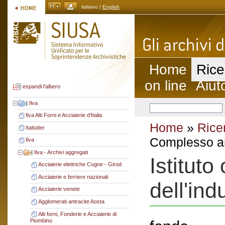
italiano |
English
Home
Rice
on line
Aiut
espandi l'albero
|
Ilva
Ilva Alti Forni e Acciaierie d’Italia
Home
»
Rice
Italsider
Complesso ar
Ilva
|
Ilva - Archivi aggregati
Istituto
Acciaierie elettriche Cogne - Girod
Acciaierie e ferriere nazionali
dell'ind
Acciaierie venete
Agglomerati antracite Aosta
Alti forni, Fonderie e Acciaierie di
Piombino