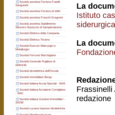
Società anonima Ferriera Fratelli
La docume
Sanguineti
Società anonima Ferriera di Voltri
Istituto cas
Società anonima Franchi-Gregorini
siderurgica
Società anonima Stabilimento
Silvestro Nasturzio di Sampierdarena
Società Elettrica della Campania
Società Elettrica Teramo
La docume
Società Esercizi Siderurgici e
Metallurgici
Fondazion
Società Ferrovie Marchigiane
Società Generale Pugliese di
elettricità
Società Idroelettrica dell'Ossola
Redazione
Società Immobiliare Borgo
Società Italiana Acciai Speciali - SIAS
Frassinelli
Società Italiana Acciaierie Cornigliano
- SIAC
redazione
Società Italiana Gestioni Immobiliari -
SIGIM
Società Lucana Imprese Idrolettriche
Società Meridionale Azoto