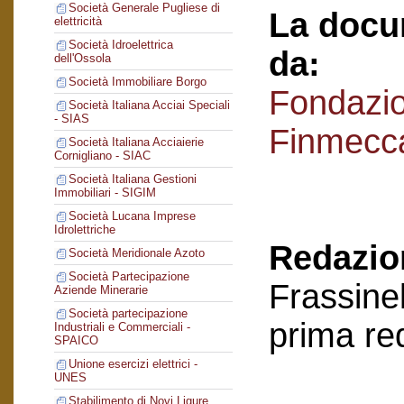
Società Generale Pugliese di
La docu
elettricità
Società Idroelettrica
da:
dell'Ossola
Società Immobiliare Borgo
Fondazi
Società Italiana Acciai Speciali
- SIAS
Finmecc
Società Italiana Acciaierie
Cornigliano - SIAC
Società Italiana Gestioni
Immobiliari - SIGIM
Società Lucana Imprese
Idrolettriche
Redazion
Società Meridionale Azoto
Società Partecipazione
Frassinel
Aziende Minerarie
Società partecipazione
prima re
Industriali e Commerciali -
SPAICO
Unione esercizi elettrici -
UNES
Stabilimento di Novi Ligure