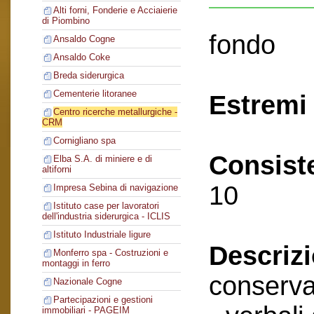
Alti forni, Fonderie e Acciaierie
di Piombino
fondo
Ansaldo Cogne
Ansaldo Coke
Breda siderurgica
Cementerie litoranee
Estremi 
Centro ricerche metallurgiche -
CRM
Cornigliano spa
Consist
Elba S.A. di miniere e di
altiforni
10
Impresa Sebina di navigazione
Istituto case per lavoratori
dell'industria siderurgica - ICLIS
Istituto Industriale ligure
Descriz
Monferro spa - Costruzioni e
montaggi in ferro
conserva
Nazionale Cogne
Partecipazioni e gestioni
immobiliari - PAGEIM