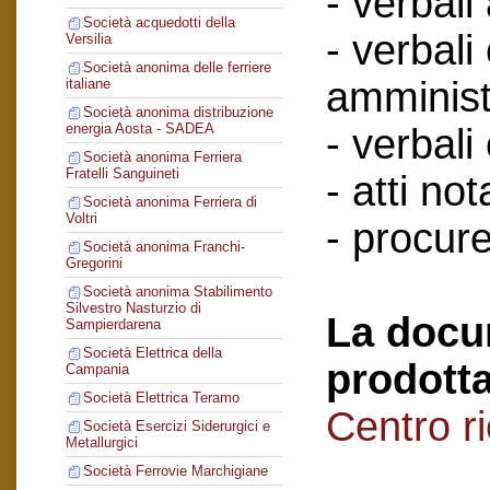
- verbali
Società acquedotti della
- verbali
Versilia
Società anonima delle ferriere
amminist
italiane
Società anonima distribuzione
energia Aosta - SADEA
- verbali
Società anonima Ferriera
Fratelli Sanguineti
- atti nota
Società anonima Ferriera di
Voltri
- procure
Società anonima Franchi-
Gregorini
Società anonima Stabilimento
Silvestro Nasturzio di
La docu
Sampierdarena
Società Elettrica della
prodotta
Campania
Società Elettrica Teramo
Centro r
Società Esercizi Siderurgici e
Metallurgici
Società Ferrovie Marchigiane