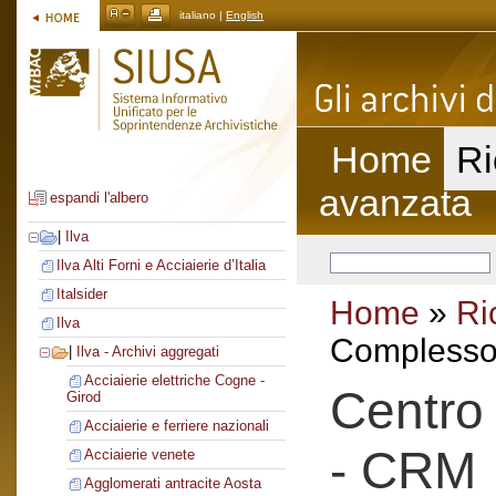
italiano |
English
Home
Ri
avanzata
espandi l'albero
|
Ilva
Ilva Alti Forni e Acciaierie d’Italia
Italsider
Home
»
Ri
Ilva
Complesso 
|
Ilva - Archivi aggregati
Acciaierie elettriche Cogne -
Centro 
Girod
Acciaierie e ferriere nazionali
- CRM
Acciaierie venete
Agglomerati antracite Aosta