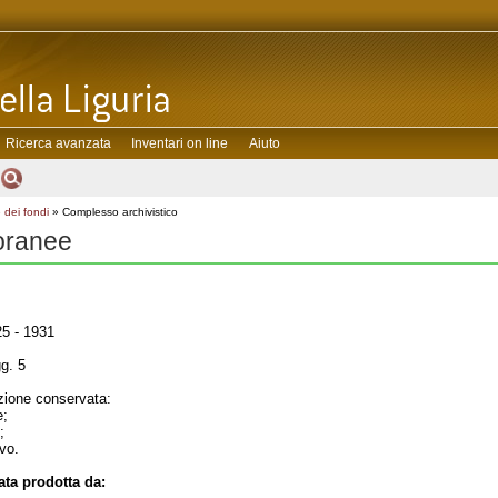
Ricerca avanzata
Inventari on line
Aiuto
 dei fondi
» Complesso archivistico
toranee
5 - 1931
g. 5
ione conservata:
e;
;
ivo.
ta prodotta da: