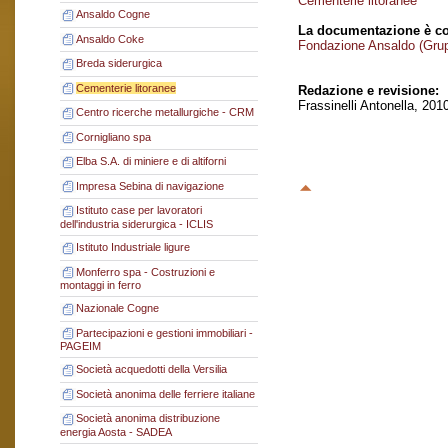
Cementerie litoranee
Ansaldo Cogne
La documentazione è co
Ansaldo Coke
Fondazione Ansaldo (Gru
Breda siderurgica
Cementerie litoranee
Redazione e revisione:
Frassinelli Antonella, 201
Centro ricerche metallurgiche - CRM
Cornigliano spa
Elba S.A. di miniere e di altiforni
Impresa Sebina di navigazione
Istituto case per lavoratori
dell'industria siderurgica - ICLIS
Istituto Industriale ligure
Monferro spa - Costruzioni e
montaggi in ferro
Nazionale Cogne
Partecipazioni e gestioni immobiliari -
PAGEIM
Società acquedotti della Versilia
Società anonima delle ferriere italiane
Società anonima distribuzione
energia Aosta - SADEA