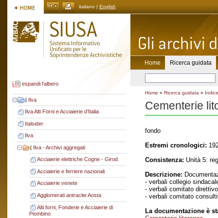
italiano |
English
Home
Ricerca guidata
espandi l'albero
Home
»
Ricerca guidata
»
Indice
|
Ilva
Cementerie li
Ilva Alti Forni e Acciaierie d’Italia
Italsider
fondo
Ilva
Estremi cronologici:
192
|
Ilva - Archivi aggregati
Consistenza:
Unità 5: reg
Acciaierie elettriche Cogne - Girod
Acciaierie e ferriere nazionali
Descrizione:
Documentaz
- verbali collegio sindacal
Acciaierie venete
- verbali comitato direttivo
Agglomerati antracite Aosta
- verbali comitato consult
Alti forni, Fonderie e Acciaierie di
La documentazione è sta
Piombino