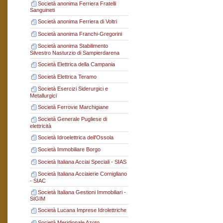
Società anonima Ferriera Fratelli
Sanguineti
Società anonima Ferriera di Voltri
Società anonima Franchi-Gregorini
Società anonima Stabilimento
Silvestro Nasturzio di Sampierdarena
Società Elettrica della Campania
Società Elettrica Teramo
Società Esercizi Siderurgici e
Metallurgici
Società Ferrovie Marchigiane
Società Generale Pugliese di
elettricità
Società Idroelettrica dell'Ossola
Società Immobiliare Borgo
Società Italiana Acciai Speciali - SIAS
Società Italiana Acciaierie Cornigliano
- SIAC
Società Italiana Gestioni Immobiliari -
SIGIM
Società Lucana Imprese Idrolettriche
Società Meridionale Azoto