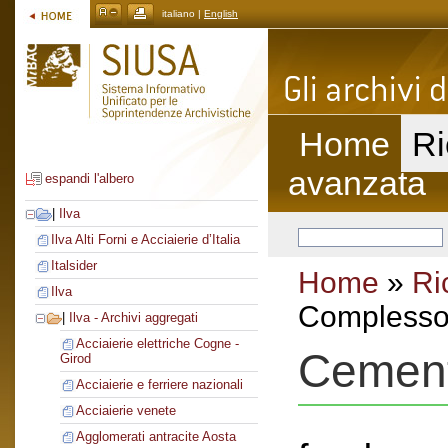
italiano |
English
Home
Ri
avanzata
espandi l'albero
|
Ilva
Ilva Alti Forni e Acciaierie d’Italia
Italsider
Home
»
Ri
Ilva
Complesso 
|
Ilva - Archivi aggregati
Acciaierie elettriche Cogne -
Cement
Girod
Acciaierie e ferriere nazionali
Acciaierie venete
Agglomerati antracite Aosta