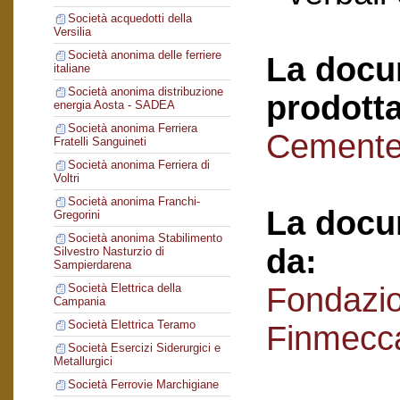
Società acquedotti della
Versilia
Società anonima delle ferriere
La docu
italiane
Società anonima distribuzione
prodotta
energia Aosta - SADEA
Società anonima Ferriera
Cementer
Fratelli Sanguineti
Società anonima Ferriera di
Voltri
Società anonima Franchi-
La docu
Gregorini
Società anonima Stabilimento
da:
Silvestro Nasturzio di
Sampierdarena
Fondazi
Società Elettrica della
Campania
Società Elettrica Teramo
Finmecc
Società Esercizi Siderurgici e
Metallurgici
Società Ferrovie Marchigiane