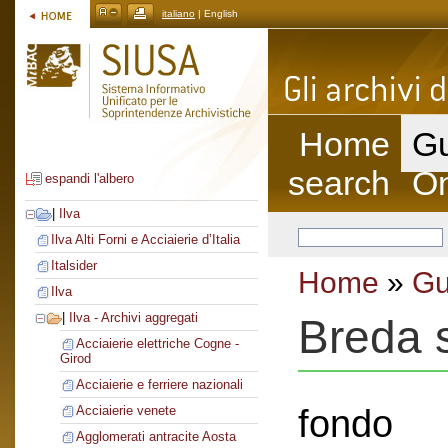
italiano
| English
Home
Gu
search
On
espandi l'albero
|
Ilva
Ilva Alti Forni e Acciaierie d’Italia
Italsider
Home
»
Gu
Ilva
|
Ilva - Archivi aggregati
Breda s
Acciaierie elettriche Cogne -
Girod
Acciaierie e ferriere nazionali
fondo
Acciaierie venete
Agglomerati antracite Aosta