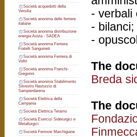
amminist
Società acquedotti della
- verbali
Versilia
Società anonima delle ferriere
- bilanci;
italiane
Società anonima distribuzione
- opuscol
energia Aosta - SADEA
Società anonima Ferriera
Fratelli Sanguineti
Società anonima Ferriera di
Voltri
The doc
Società anonima Franchi-
Gregorini
Breda si
Società anonima Stabilimento
Silvestro Nasturzio di
Sampierdarena
Società Elettrica della
The doc
Campania
Società Elettrica Teramo
Fondazi
Società Esercizi Siderurgici e
Metallurgici
Finmecc
Società Ferrovie Marchigiane