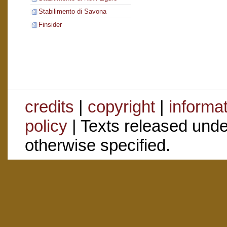
Stabilimento di Savona
Finsider
credits
|
copyright
|
informa
policy
| Texts released und
otherwise specified.