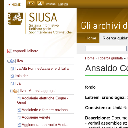
italiano |
English
Home
Ricerca guida
espandi l'albero
Home
»
Ricerca guidata
»
|
Ilva
Ansaldo C
Ilva Alti Forni e Acciaierie d’Italia
Italsider
Ilva
fondo
|
Ilva - Archivi aggregati
Estremi cronologici:
1
Acciaierie elettriche Cogne -
Girod
Consistenza:
Unità 6: 
Acciaierie e ferriere nazionali
Acciaierie venete
Descrizione:
Document
- verbali assemblee azi
Agglomerati antracite Aosta