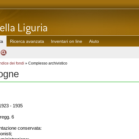
ta
Ricerca avanzata
Inventari on line
Aiuto
Indice dei fondi
» Complesso archivistico
ogne
923 - 1935
regg. 6
azione conservata:
onisti;