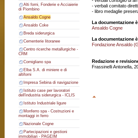
- verbali consiglio di 
Alti forni, Fonderie e Acciaierie
- verbali comitato dirett
di Piombino
- libro medaglie presen
Ansaldo Cogne
La documentazione è 
Ansaldo Coke
Ansaldo Cogne
Breda siderurgica
La documentazione è
Cementerie litoranee
Fondazione Ansaldo (
Centro ricerche metallurgiche -
CRM
Redazione e revision
Cornigliano spa
Frassinelli Antonella, 
Elba S.A. di miniere e di
altiforni
Impresa Sebina di navigazione
Istituto case per lavoratori
dell'industria siderurgica - ICLIS
Istituto Industriale ligure
Monferro spa - Costruzioni e
montaggi in ferro
Nazionale Cogne
Partecipazioni e gestioni
immobiliari - PAGEIM