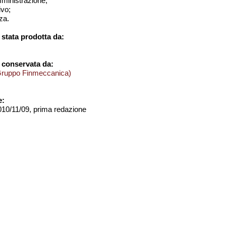
amministrazione;
ivo;
za.
stata prodotta da:
 conservata da:
Gruppo Finmeccanica)
e:
2010/11/09, prima redazione