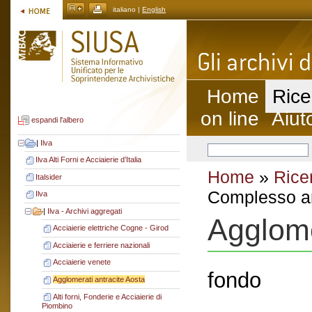
italiano |
English
Home
Rice
on line
Aiut
espandi l'albero
|
Ilva
Ilva Alti Forni e Acciaierie d’Italia
Home
»
Rice
Italsider
Complesso ar
Ilva
|
Ilva - Archivi aggregati
Agglome
Acciaierie elettriche Cogne - Girod
Acciaierie e ferriere nazionali
Acciaierie venete
fondo
Agglomerati antracite Aosta
Alti forni, Fonderie e Acciaierie di
Piombino