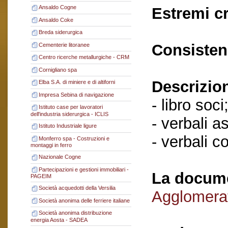
Ansaldo Cogne
Estremi c
Ansaldo Coke
Breda siderurgica
Consisten
Cementerie litoranee
Centro ricerche metallurgiche - CRM
Cornigliano spa
Descrizio
Elba S.A. di miniere e di altiforni
Impresa Sebina di navigazione
- libro soci
Istituto case per lavoratori
dell'industria siderurgica - ICLIS
- verbali a
Istituto Industriale ligure
- verbali c
Monferro spa - Costruzioni e
montaggi in ferro
Nazionale Cogne
Partecipazioni e gestioni immobiliari -
La docume
PAGEIM
Società acquedotti della Versilia
Agglomerat
Società anonima delle ferriere italiane
Società anonima distribuzione
energia Aosta - SADEA