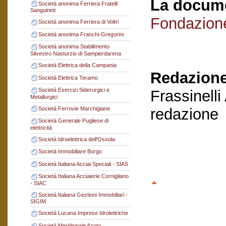
La docume
Società anonima Ferriera Fratelli
Sanguineti
Fondazion
Società anonima Ferriera di Voltri
Società anonima Franchi-Gregorini
Società anonima Stabilimento
Silvestro Nasturzio di Sampierdarena
Società Elettrica della Campania
Redazione
Società Elettrica Teramo
Società Esercizi Siderurgici e
Frassinelli
Metallurgici
Società Ferrovie Marchigiane
redazione
Società Generale Pugliese di
elettricità
Società Idroelettrica dell'Ossola
Società Immobiliare Borgo
Società Italiana Acciai Speciali - SIAS
Società Italiana Acciaierie Cornigliano
- SIAC
Società Italiana Gestioni Immobiliari -
SIGIM
Società Lucana Imprese Idrolettriche
Società Meridionale Azoto