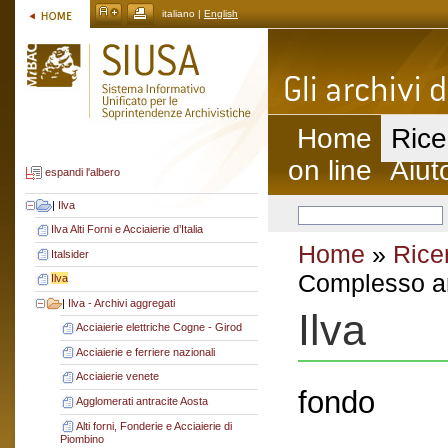
italiano |
English
Home
Rice
on line
Aiut
espandi l'albero
|
Ilva
Ilva Alti Forni e Acciaierie d’Italia
Home
»
Rice
Italsider
Complesso ar
Ilva
|
Ilva - Archivi aggregati
Ilva
Acciaierie elettriche Cogne - Girod
Acciaierie e ferriere nazionali
Acciaierie venete
fondo
Agglomerati antracite Aosta
Alti forni, Fonderie e Acciaierie di
Piombino