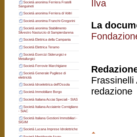
Ilva
Società anonima Ferriera Fratelli
Sanguineti
Società anonima Ferriera di Voltri
Società anonima Franchi-Gregorini
La docume
Società anonima Stabilimento
Silvestro Nasturzio di Sampierdarena
Fondazion
Società Elettrica della Campania
Società Elettrica Teramo
Società Esercizi Siderurgici e
Metallurgici
Società Ferrovie Marchigiane
Redazione
Società Generale Pugliese di
Frassinelli
elettricità
Società Idroelettrica dell'Ossola
redazione
Società Immobiliare Borgo
Società Italiana Acciai Speciali - SIAS
Società Italiana Acciaierie Cornigliano
- SIAC
Società Italiana Gestioni Immobiliari -
SIGIM
Società Lucana Imprese Idrolettriche
Società Meridionale Azoto