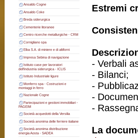
Ansaldo Cogne
Estremi c
Ansaldo Coke
Breda siderurgica
Consisten
Cementerie litoranee
Centro ricerche metallurgiche - CRM
Cornigliano spa
Descrizio
Elba S.A. di miniere e di altiforni
Impresa Sebina di navigazione
- Verbali a
Istituto case per lavoratori
dell'industria siderurgica - ICLIS
- Bilanci;
Istituto Industriale ligure
- Pubblicaz
Monferro spa - Costruzioni e
montaggi in ferro
- Document
Nazionale Cogne
Partecipazioni e gestioni immobiliari -
- Rassegn
PAGEIM
Società acquedotti della Versilia
Società anonima delle ferriere italiane
La docume
Società anonima distribuzione
energia Aosta - SADEA