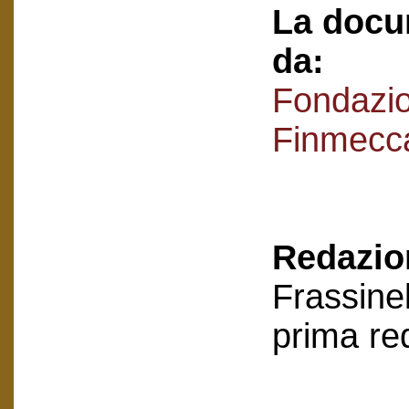
La docu
da:
Fondazi
Finmecc
Redazion
Frassinel
prima re