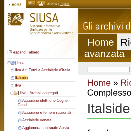
italiano |
English
Home
Ri
avanzata
espandi l'albero
|
Ilva
Ilva Alti Forni e Acciaierie d’Italia
Italsider
Home
»
Ri
Ilva
Complesso 
|
Ilva - Archivi aggregati
Acciaierie elettriche Cogne -
Italside
Girod
Acciaierie e ferriere nazionali
Acciaierie venete
Agglomerati antracite Aosta