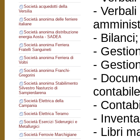
Società acquedotti della
- Verbali
Versilia
Società anonima delle ferriere
amminist
italiane
Società anonima distribuzione
- Bilanci;
energia Aosta - SADEA
Società anonima Ferriera
- Gestione
Fratelli Sanguineti
Società anonima Ferriera di
- Gestion
Voltri
Società anonima Franchi-
- Docume
Gregorini
Società anonima Stabilimento
contabile
Silvestro Nasturzio di
Sampierdarena
- Contabi
Società Elettrica della
Campania
Società Elettrica Teramo
- Inventa
Società Esercizi Siderurgici e
Metallurgici
- Libri m
Società Ferrovie Marchigiane