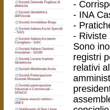
- Corris
Società Generale Pugliese di
elettricità
- INA Ca
Società Idroelettrica
dell'Ossola
- Pratich
Società Immobiliare Borgo
Società Italiana Acciai Speciali
- SIAS
- Riviste
Società Italiana Acciaierie
Cornigliano - SIAC
Sono inol
Società Italiana Gestioni
Immobiliari - SIGIM
registri 
Società Lucana Imprese
Idrolettriche
relativi a
Società Meridionale Azoto
amminist
Società Partecipazione
Aziende Minerarie
president
Società partecipazione
Industriali e Commerciali -
SPAICO
assemblee
Unione esercizi elettrici -
UNES
consiglio
Stabilimento di Novi Ligure