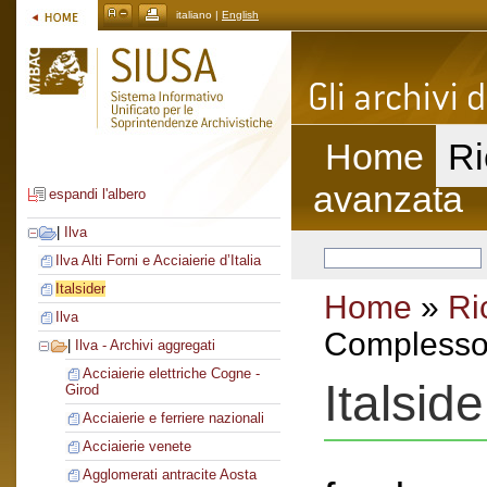
italiano |
English
Home
Ri
avanzata
espandi l'albero
|
Ilva
Ilva Alti Forni e Acciaierie d’Italia
Italsider
Home
»
Ri
Ilva
Complesso 
|
Ilva - Archivi aggregati
Acciaierie elettriche Cogne -
Italside
Girod
Acciaierie e ferriere nazionali
Acciaierie venete
Agglomerati antracite Aosta