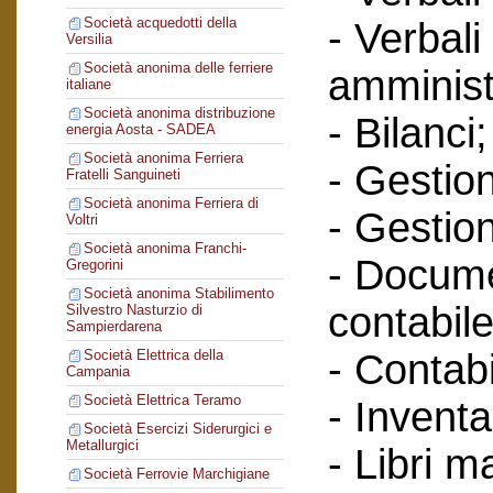
Società acquedotti della
- Verbali
Versilia
Società anonima delle ferriere
amminist
italiane
Società anonima distribuzione
- Bilanci;
energia Aosta - SADEA
Società anonima Ferriera
- Gestione
Fratelli Sanguineti
Società anonima Ferriera di
- Gestion
Voltri
Società anonima Franchi-
- Docume
Gregorini
Società anonima Stabilimento
contabile
Silvestro Nasturzio di
Sampierdarena
- Contabi
Società Elettrica della
Campania
Società Elettrica Teramo
- Inventa
Società Esercizi Siderurgici e
Metallurgici
- Libri m
Società Ferrovie Marchigiane