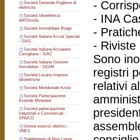
- Corris
Società Generale Pugliese di
elettricità
- INA Ca
Società Idroelettrica
dell'Ossola
- Pratich
Società Immobiliare Borgo
Società Italiana Acciai Speciali
- SIAS
- Riviste
Società Italiana Acciaierie
Cornigliano - SIAC
Sono inol
Società Italiana Gestioni
Immobiliari - SIGIM
registri 
Società Lucana Imprese
Idrolettriche
relativi a
Società Meridionale Azoto
amminist
Società Partecipazione
Aziende Minerarie
president
Società partecipazione
Industriali e Commerciali -
SPAICO
assemblee
Unione esercizi elettrici -
UNES
consiglio
Stabilimento di Novi Ligure