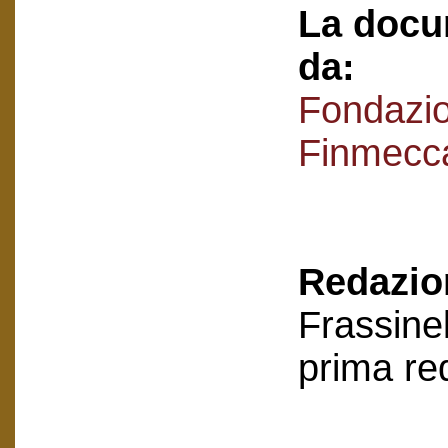
La docu
da:
Fondazi
Finmecc
Redazion
Frassinel
prima re