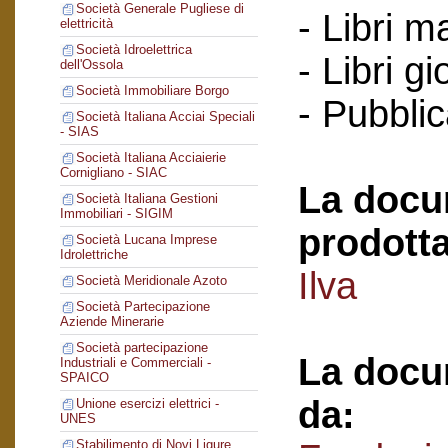
Società Generale Pugliese di
- Libri m
elettricità
Società Idroelettrica
- Libri g
dell'Ossola
Società Immobiliare Borgo
- Pubblic
Società Italiana Acciai Speciali
- SIAS
Società Italiana Acciaierie
Cornigliano - SIAC
La docu
Società Italiana Gestioni
Immobiliari - SIGIM
prodotta
Società Lucana Imprese
Idrolettriche
Ilva
Società Meridionale Azoto
Società Partecipazione
Aziende Minerarie
Società partecipazione
La docu
Industriali e Commerciali -
SPAICO
da:
Unione esercizi elettrici -
UNES
Stabilimento di Novi Ligure