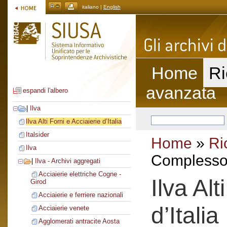
italiano |
English
Home
Ri
avanzata
espandi l'albero
|
Ilva
Ilva Alti Forni e Acciaierie d’Italia
Italsider
Home
»
Ri
Ilva
Complesso 
|
Ilva - Archivi aggregati
Acciaierie elettriche Cogne -
Ilva Alt
Girod
Acciaierie e ferriere nazionali
d’Italia
Acciaierie venete
Agglomerati antracite Aosta