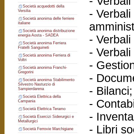
- Verbali
Società acquedotti della
- Verbali
Versilia
Società anonima delle ferriere
amminist
italiane
Società anonima distribuzione
energia Aosta - SADEA
- Verbali
Società anonima Ferriera
Fratelli Sanguineti
- Verbali
Società anonima Ferriera di
Voltri
- Gestione
Società anonima Franchi-
Gregorini
- Docume
Società anonima Stabilimento
Silvestro Nasturzio di
- Bilanci;
Sampierdarena
Società Elettrica della
- Contabi
Campania
Società Elettrica Teramo
- Inventa
Società Esercizi Siderurgici e
Metallurgici
- Libri so
Società Ferrovie Marchigiane