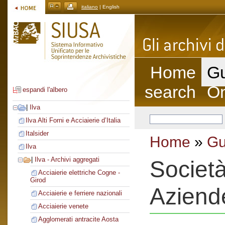
italiano
| English
Home
Gu
search
On
espandi l'albero
|
Ilva
Ilva Alti Forni e Acciaierie d’Italia
Italsider
Home
»
Gu
Ilva
|
Ilva - Archivi aggregati
Societ
Acciaierie elettriche Cogne -
Girod
Aziend
Acciaierie e ferriere nazionali
Acciaierie venete
Agglomerati antracite Aosta