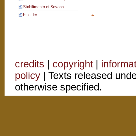
Stabilimento di Savona
Finsider
credits
|
copyright
|
informa
policy
| Texts released und
otherwise specified.