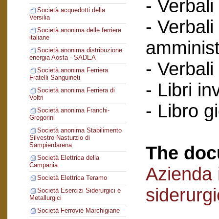
- Verbali
Società acquedotti della
Versilia
- Verbali
Società anonima delle ferriere
italiane
amminist
Società anonima distribuzione
energia Aosta - SADEA
- Verbali
Società anonima Ferriera
Fratelli Sanguineti
- Libri in
Società anonima Ferriera di
Voltri
- Libro g
Società anonima Franchi-
Gregorini
Società anonima Stabilimento
Silvestro Nasturzio di
Sampierdarena
The doc
Società Elettrica della
Campania
Azienda i
Società Elettrica Teramo
siderurg
Società Esercizi Siderurgici e
Metallurgici
Società Ferrovie Marchigiane