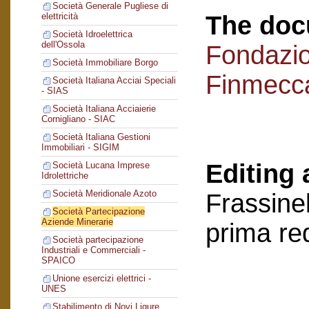
Società Generale Pugliese di
The doc
elettricità
Società Idroelettrica
dell'Ossola
Fondazi
Società Immobiliare Borgo
Finmecc
Società Italiana Acciai Speciali
- SIAS
Società Italiana Acciaierie
Cornigliano - SIAC
Società Italiana Gestioni
Immobiliari - SIGIM
Editing 
Società Lucana Imprese
Idrolettriche
Società Meridionale Azoto
Frassinel
Società Partecipazione
Aziende Minerarie
prima re
Società partecipazione
Industriali e Commerciali -
SPAICO
Unione esercizi elettrici -
UNES
Stabilimento di Novi Ligure