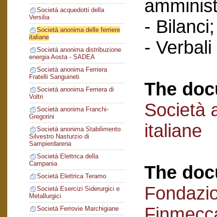
amminist
Società acquedotti della
Versilia
- Bilanci;
Società anonima delle ferriere
italiane
- Verbali
Società anonima distribuzione
energia Aosta - SADEA
Società anonima Ferriera
Fratelli Sanguineti
The doc
Società anonima Ferriera di
Voltri
Società 
Società anonima Franchi-
Gregorini
italiane
Società anonima Stabilimento
Silvestro Nasturzio di
Sampierdarena
Società Elettrica della
Campania
The doc
Società Elettrica Teramo
Fondazi
Società Esercizi Siderurgici e
Metallurgici
Finmecc
Società Ferrovie Marchigiane