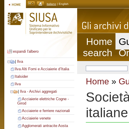
italiano
| English
Home
Gu
search
On
espandi l'albero
|
Ilva
Ilva Alti Forni e Acciaierie d’Italia
Italsider
Home
»
Gu
Ilva
|
Ilva - Archivi aggregati
Società
Acciaierie elettriche Cogne -
Girod
italiane
Acciaierie e ferriere nazionali
Acciaierie venete
Agglomerati antracite Aosta