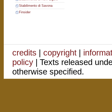
Stabilimento di Savona
Finsider
credits
|
copyright
|
informa
policy
| Texts released und
otherwise specified.