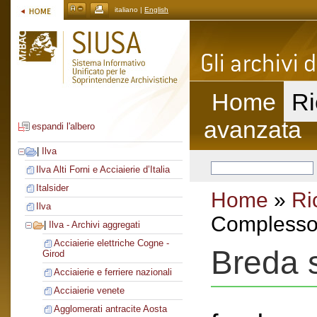
italiano |
English
Home
Ri
avanzata
espandi l'albero
|
Ilva
Ilva Alti Forni e Acciaierie d’Italia
Italsider
Home
»
Ri
Ilva
Complesso 
|
Ilva - Archivi aggregati
Acciaierie elettriche Cogne -
Breda s
Girod
Acciaierie e ferriere nazionali
Acciaierie venete
Agglomerati antracite Aosta