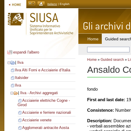
italiano
| English
Home
Guided searc
espandi l'albero
Home
»
Guided search
»
Li
|
Ilva
Ansaldo C
Ilva Alti Forni e Acciaierie d’Italia
Italsider
Ilva
fondo
|
Ilva - Archivi aggregati
First and last date:
19
Acciaierie elettriche Cogne -
Girod
Consistence:
Number o
Acciaierie e ferriere nazionali
Acciaierie venete
Description:
Document
- verbali assemblee azi
Agglomerati antracite Aosta