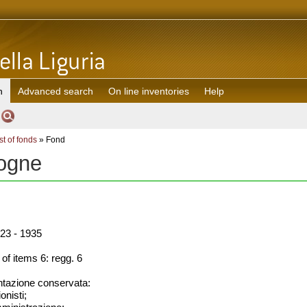
h
Advanced search
On line inventories
Help
st of fonds
» Fond
ogne
23 - 1935
f items 6: regg. 6
azione conservata:
onisti;