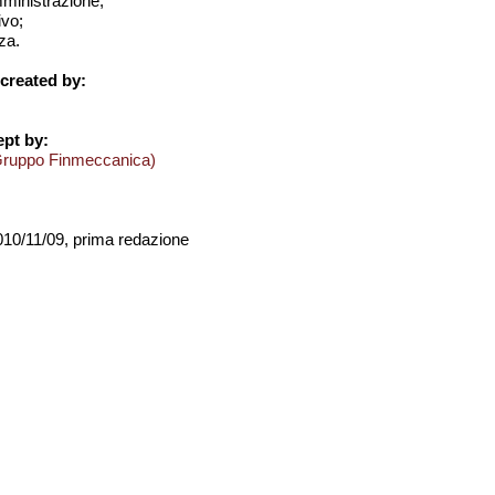
amministrazione;
ivo;
za.
created by:
pt by:
Gruppo Finmeccanica)
2010/11/09, prima redazione