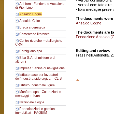
- verbali consiglio di 
Alti forni, Fonderie e Acciaierie
- verbali comitato dirett
di Piombino
- libro medaglie presen
Ansaldo Cogne
The documents were 
Ansaldo Coke
Ansaldo Cogne
Breda siderurgica
The documents are ke
Cementerie litoranee
Fondazione Ansaldo (
Centro ricerche metallurgiche -
CRM
Editing and review:
Cornigliano spa
Frassinelli Antonella, 
Elba S.A. di miniere e di
altiforni
Impresa Sebina di navigazione
Istituto case per lavoratori
dell'industria siderurgica - ICLIS
Istituto Industriale ligure
Monferro spa - Costruzioni e
montaggi in ferro
Nazionale Cogne
Partecipazioni e gestioni
immobiliari - PAGEIM