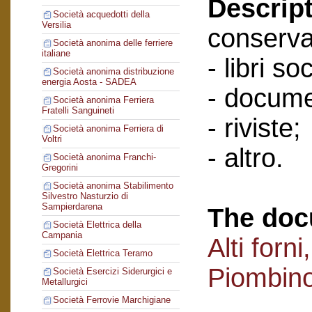
Descript
Società acquedotti della
Versilia
conserva
Società anonima delle ferriere
italiane
- libri soc
Società anonima distribuzione
energia Aosta - SADEA
- docume
Società anonima Ferriera
Fratelli Sanguineti
- riviste;
Società anonima Ferriera di
Voltri
- altro.
Società anonima Franchi-
Gregorini
Società anonima Stabilimento
Silvestro Nasturzio di
Sampierdarena
The doc
Società Elettrica della
Campania
Alti forn
Società Elettrica Teramo
Piombin
Società Esercizi Siderurgici e
Metallurgici
Società Ferrovie Marchigiane