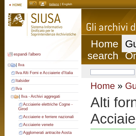
italiano
| English
Home
Gu
search
On
espandi l'albero
|
Ilva
Ilva Alti Forni e Acciaierie d’Italia
Italsider
Home
»
Gu
Ilva
|
Ilva - Archivi aggregati
Alti fo
Acciaierie elettriche Cogne -
Girod
Acciaie
Acciaierie e ferriere nazionali
Acciaierie venete
Agglomerati antracite Aosta