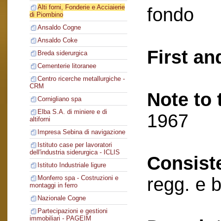
Alti forni, Fonderie e Acciaierie
fondo
di Piombino
Ansaldo Cogne
Ansaldo Coke
First an
Breda siderurgica
Cementerie litoranee
Centro ricerche metallurgiche -
CRM
Note to 
Cornigliano spa
Elba S.A. di miniere e di
1967
altiforni
Impresa Sebina di navigazione
Istituto case per lavoratori
dell'industria siderurgica - ICLIS
Consist
Istituto Industriale ligure
regg. e 
Monferro spa - Costruzioni e
montaggi in ferro
Nazionale Cogne
Partecipazioni e gestioni
immobiliari - PAGEIM