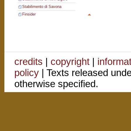
Stabilimento di Savona
Finsider
credits
|
copyright
|
informa
policy
| Texts released und
otherwise specified.