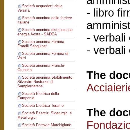
amminist
Società acquedotti della
- libro f
Versilia
Società anonima delle ferriere
amminist
italiane
Società anonima distribuzione
- verbali
energia Aosta - SADEA
Società anonima Ferriera
Fratelli Sanguineti
- verbali
Società anonima Ferriera di
Voltri
Società anonima Franchi-
Gregorini
The doc
Società anonima Stabilimento
Silvestro Nasturzio di
Acciaier
Sampierdarena
Società Elettrica della
Campania
Società Elettrica Teramo
The doc
Società Esercizi Siderurgici e
Metallurgici
Fondazi
Società Ferrovie Marchigiane