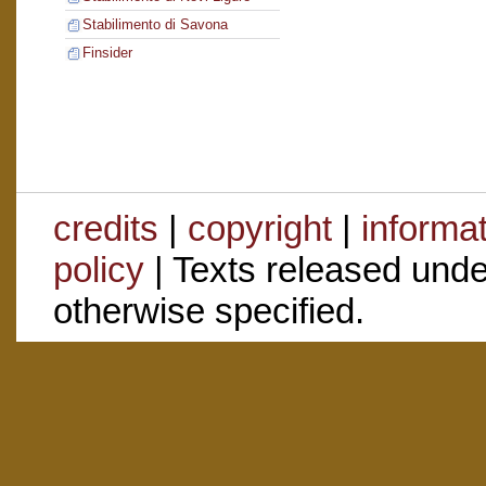
Stabilimento di Savona
Finsider
credits
|
copyright
|
informa
policy
| Texts released und
otherwise specified.