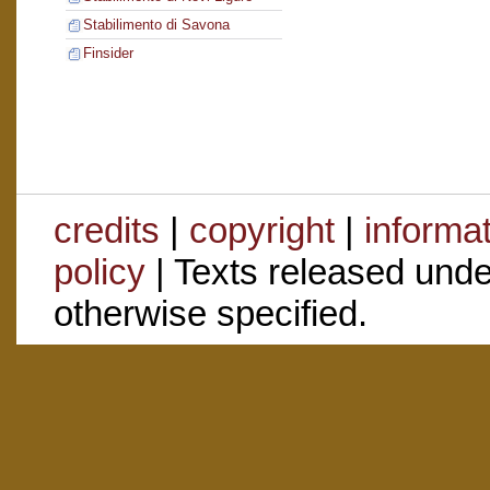
Stabilimento di Savona
Finsider
credits
|
copyright
|
informa
policy
| Texts released und
otherwise specified.