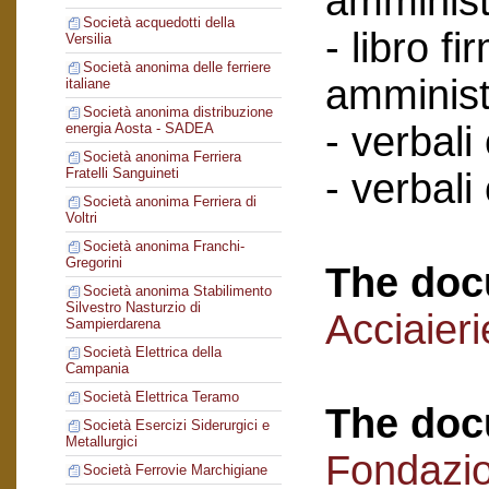
amminist
Società acquedotti della
- libro f
Versilia
Società anonima delle ferriere
amminist
italiane
Società anonima distribuzione
- verbali
energia Aosta - SADEA
Società anonima Ferriera
Fratelli Sanguineti
- verbali
Società anonima Ferriera di
Voltri
Società anonima Franchi-
Gregorini
The doc
Società anonima Stabilimento
Silvestro Nasturzio di
Acciaier
Sampierdarena
Società Elettrica della
Campania
Società Elettrica Teramo
The doc
Società Esercizi Siderurgici e
Metallurgici
Fondazi
Società Ferrovie Marchigiane