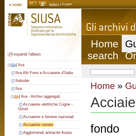
italiano
| English
Home
Gu
search
On
espandi l'albero
|
Ilva
Ilva Alti Forni e Acciaierie d’Italia
Italsider
Home
»
Gu
Ilva
|
Ilva - Archivi aggregati
Acciaie
Acciaierie elettriche Cogne -
Girod
Acciaierie e ferriere nazionali
fondo
Acciaierie venete
Agglomerati antracite Aosta